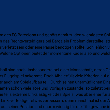
am des FC Barcelona und gehört damit zu den wichtigsten Spie
n des Rechtsverteidigers bei Barça ein Problem darstellte, ste
r verletzt sein oder eine Pause benötigen sollte. Schließlich 
Welche Optionen bietet der momentane Kader also und welch
ßball sind hoch, insbesondere bei einer Mannschaft, deren 
Flügelspiel ankommt. Doch Alba erfüllt viele Kriterien auf g
r auch am Spielaufbau teil. Durch seinen unermüdlichen Eins
amen schon viele Tore und Vorlagen zustande, so zuletzt be
 teils extreme Linkslastigkeit des Spiels, was aber eher für 
e Linksverteidiger etwas verbessern, denn manchmal ist der A
 auf seiner Position und enorm wichtig für die Titelgewinne i