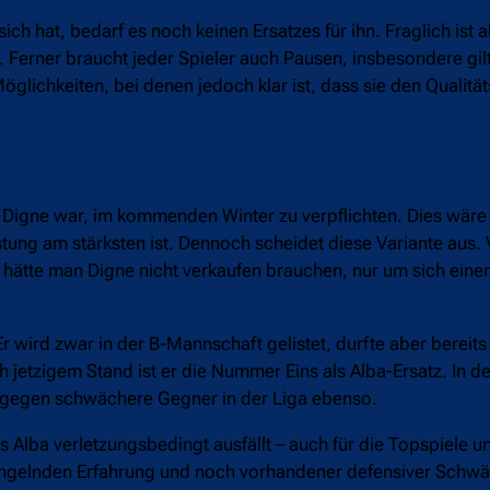
h hat, bedarf es noch keinen Ersatzes für ihn. Fraglich ist a
 Ferner braucht jeder Spieler auch Pausen, insbesondere gilt
ichkeiten, bei denen jedoch klar ist, dass sie den Qualitätsv
 es Digne war, im kommenden Winter zu verpflichten. Dies wäre
tung am stärksten ist. Dennoch scheidet diese Variante aus. 
 hätte man Digne nicht verkaufen brauchen, nur um sich eine
 Er wird zwar in der B-Mannschaft gelistet, durfte aber bereits
jetzigem Stand ist er die Nummer Eins als Alba-Ersatz. In d
, gegen schwächere Gegner in der Liga ebenso.
ass Alba verletzungsbedingt ausfällt – auch für die Topspiele 
angelnden Erfahrung und noch vorhandener defensiver Schw