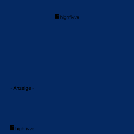
acebook
Twitter
WhatsApp
- Anzeige -