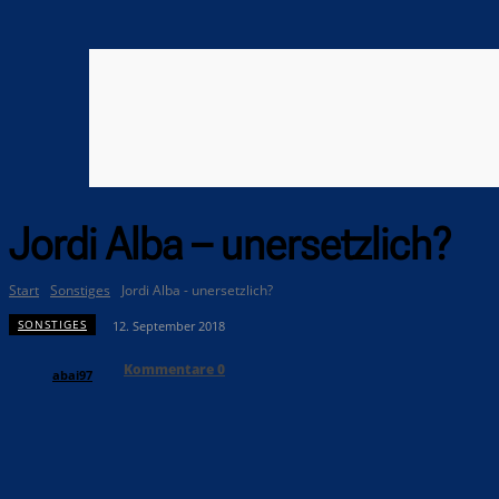
Jordi Alba – unersetzlich?
Start
Sonstiges
Jordi Alba - unersetzlich?
SONSTIGES
12. September 2018
Kommentare
0
abai97