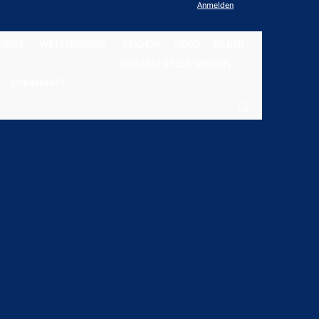
Anmelden
NEWS
WETTBEWERBE
STADION
VIDEO
BILDER
UNTERSTÜTZER WERDEN
COMMUNITY