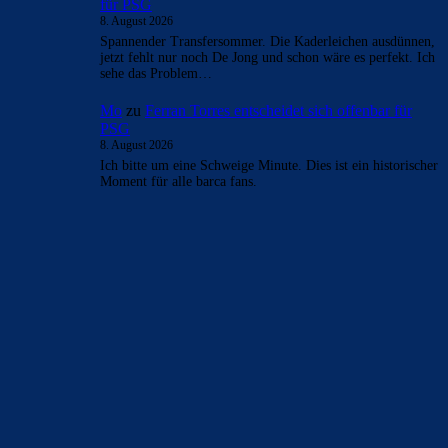
- Anzeige -
AKTUELLE USER-KOMMENTARE
LaFuriaRoja
zu
Ferran Torres entscheidet sich
offenbar für PSG
8. August 2026
Mats, Araujo und De Jong sind denke ich woanders besser
aufgehoben. Um Ferran den Lieblingsmillionär mach ich
mir aber zu…
Mo
zu
Ferran Torres entscheidet sich offenbar für
PSG
8. August 2026
Nein du dummi, weil uns araujo & Ferran verlassen
werden.
Azulgrana
zu
Ferran Torres entscheidet sich offenbar
für PSG
8. August 2026
Meinst du, weil Messis Vater verstorben ist?
Azulgrana
zu
Ferran Torres entscheidet sich offenbar
für PSG