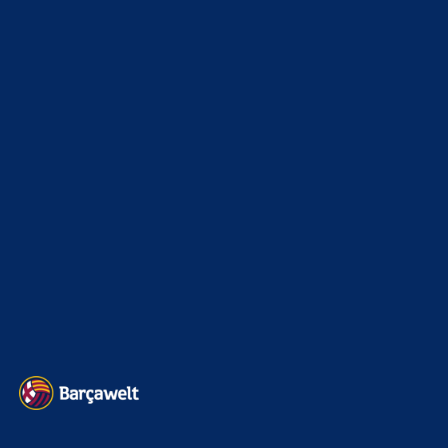
8. August 2026
Spannender Transfersommer. Die Kaderleichen ausdünnen,
jetzt fehlt nur noch De Jong und schon wäre es perfekt. Ich
sehe das Problem…
Mo
zu
Ferran Torres entscheidet sich offenbar für
PSG
8. August 2026
Ich bitte um eine Schweige Minute. Dies ist ein historischer
Moment für alle barca fans.
BILDERGALERIEN
Barça zurück im Camp Nou: Der große Comeback-Tag in Bildern
22. November 2025
Heim und auswärts: Das sollen die Trikots von Barça für die Saison
2025/26 sein
6. Januar 2025
WEITERE KATEGORIEN
News
4695
xTop News
4121