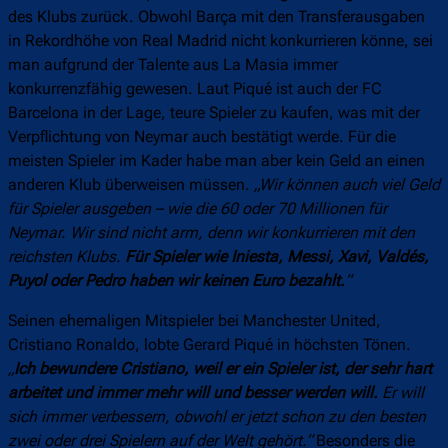
des Klubs zurück. Obwohl Barça mit den Transferausgaben
in Rekordhöhe von Real Madrid nicht konkurrieren könne, sei
man aufgrund der Talente aus La Masia immer
konkurrenzfähig gewesen. Laut Piqué ist auch der FC
Barcelona in der Lage, teure Spieler zu kaufen, was mit der
Verpflichtung von Neymar auch bestätigt werde. Für die
meisten Spieler im Kader habe man aber kein Geld an einen
anderen Klub überweisen müssen.
„Wir können auch viel Geld
für Spieler ausgeben – wie die 60 oder 70 Millionen für
Neymar. Wir sind nicht arm, denn wir konkurrieren mit den
reichsten Klubs.
Für Spieler wie Iniesta, Messi, Xavi, Valdés,
Puyol oder Pedro haben wir keinen Euro bezahlt.
“
Seinen ehemaligen Mitspieler bei Manchester United,
Cristiano Ronaldo, lobte Gerard Piqué in höchsten Tönen.
„
Ich bewundere Cristiano, weil er ein Spieler ist, der sehr hart
arbeitet und immer mehr will und besser werden will.
Er will
sich immer verbessern, obwohl er jetzt schon zu den besten
zwei oder drei Spielern auf der Welt gehört.“
Besonders die