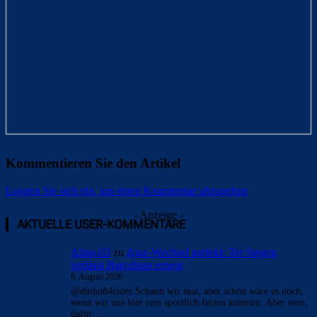
Kommentieren Sie den Artikel
Loggen Sie sich ein, um einen Kommentar abzugeben
- Anzeige -
AKTUELLE USER-KOMMENTARE
Alma-03
zu
Ajax-Wechsel perfekt: Ter Stegen
verlässt Barcelona erneut
6. August 2026
@dinho84culer Schaun wir mal, aber schön wäre es doch,
wenn wir uns hier rein sportlich fetzen könnten. Aber nein,
dafür…