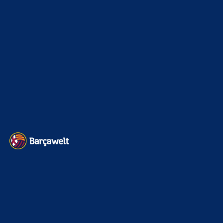
wahrscheinlich der beste Mittelfeldspieler neben Olmo. Und
genau das ist das Problem. Man kann…
mnl
zu
Rodri-Transfer zu Real stockt: Jetzt mischt
auch Barcelona mit
6. August 2026
Alter, alter, alter … das ist wirklich BIG. Vergesst den 9er,
wenn Rodri kommt, sind wir auf einen Schlag deutlich…
DerWeisseRiese
zu
Rodri-Transfer zu Real stockt:
Jetzt mischt auch Barcelona mit
6. August 2026
Das Ganze wird sicherlich auch ein Versprechen für die
Zukunft sein aber der Druck wird immens sein und in
der…
BILDERGALERIEN
Barça zurück im Camp Nou: Der große Comeback-Tag in Bildern
22. November 2025
Heim und auswärts: Das sollen die Trikots von Barça für die Saison
2025/26 sein