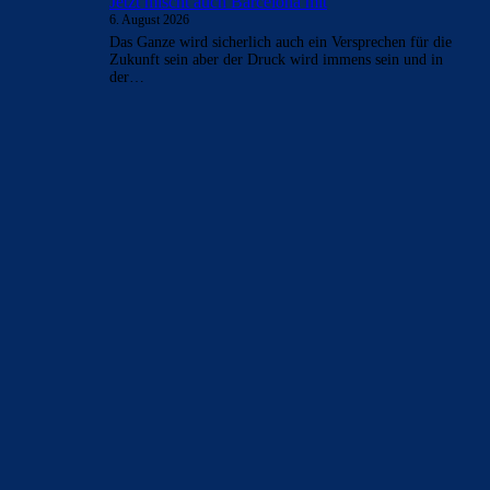
- Anzeige -
AKTUELLE USER-KOMMENTARE
orange
zu
Rodri-Transfer zu Real stockt: Jetzt mischt
auch Barcelona mit
6. August 2026
Ich gehe da mit dem Experten. :D Rodri würde uns
definitiv besser machen. Auf Bernal würde ich mich
allerdings nicht…
Clouds: Experte
zu
Rodri-Transfer zu Real stockt:
Jetzt mischt auch Barcelona mit
6. August 2026
Warum sollten wir dann zwei Vereinsmannschaften
vergleichen, die unterschiedlichen Bedingungen ausgesetzt
sind? Ich sage, als Experte, dass je mehr qualitativ…
Mo
zu
Rodri-Transfer zu Real stockt: Jetzt mischt
auch Barcelona mit
6. August 2026
Rodri ist bei der spanischen Nationalmannschaft