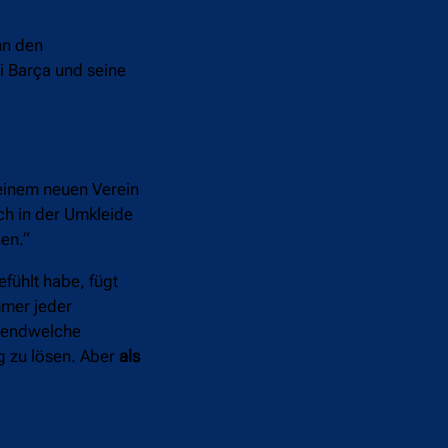
nn den
i Barça und seine
seinem neuen Verein
ch in der Umkleide
ßen.“
fühlt habe, fügt
mmer jeder
rgendwelche
g zu lösen. Aber
als