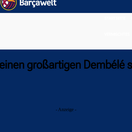
STARTSEITE
VERMISCHTES
n einen großartigen Dembélé 
- Anzeige -