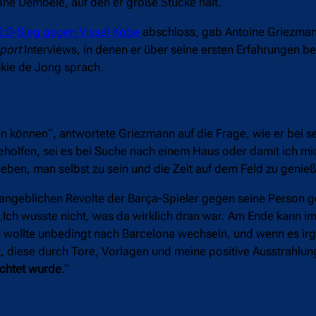
ne Dembélé, auf den er große Stücke hält.
:0-Sieg gegen Vissel Kobe
abschloss, gab Antoine Griezma
port
Interviews, in denen er über seine ersten Erfahrungen be
kie de Jong sprach.
ein können“, antwortete Griezmann auf die Frage, wie er bei 
holfen, sei es bei Suche nach einem Haus oder damit ich mi
uleben, man selbst zu sein und die Zeit auf dem Feld zu genie
 angeblichen Revolte der Barça-Spieler gegen seine Person ge
 „Ich wusste nicht, was da wirklich dran war. Am Ende kann i
h wollte unbedingt nach Barcelona wechseln, und wenn es i
, diese durch Tore, Vorlagen und meine positive Ausstrahlun
ichtet wurde
.“