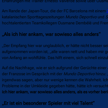
Erfahrungen mit Trainer Ernesto Valverde sowie über Ousma
Am Rande der Japan-Tour, die der FC Barcelona mit einem
2
katalanischen Sporttageszeitungen
Mundo Deportivo
und
S
hochtalentierten Teamkollegen Ousmane Dembélé und Fren
„Als ich hier ankam, war sowieso alles anders“
„Der Empfang hier war unglaublich, er hätte nicht besser s
aufgenommen worden ist, „alle waren nett und haben mir ge
von Anfang an wohlfühle. Das hilft einem, sich schnell einz
Auf die Nachfrage, wie er sich aufgrund der Gerüchte einer
der Franzose im Gespräch mit der
Mundo Deportivo
hinzu:
irgendwas sagen, aber nur wenige kennen die Wahrheit. Ic
Probleme in der Umkleide gegeben hätte, hätte ich versucht
ich hier ankam, war sowieso alles anders, als es vorher ber
„Er ist ein besonderer Spieler mit viel Talent“