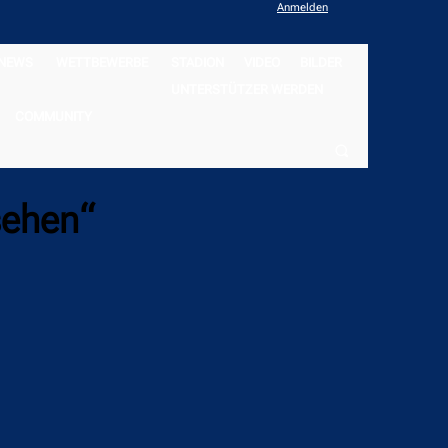
Anmelden
NEWS
WETTBEWERBE
STADION
VIDEO
BILDER
UNTERSTÜTZER WERDEN
COMMUNITY
sehen“