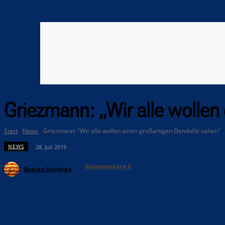
Griezmann: „Wir alle wolle
Start
News
Griezmann: "Wir alle wollen einen großartigen Dembélé sehen"
NEWS
28. Juli 2019
Kommentare
0
Bastian Quednau