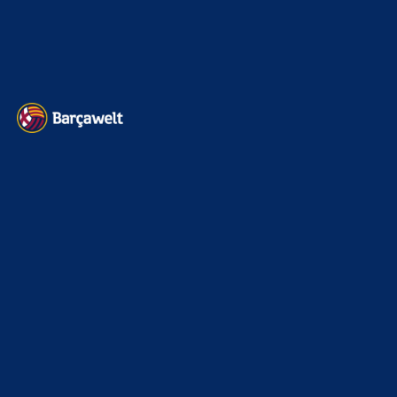
Heim und auswärts: Das sollen die Trikots von Barça für die Saison
2025/26 sein
6. Januar 2025
WEITERE KATEGORIEN
News
4693
xTop News
4118
La Liga
3264
Champions League
1112
Interview & PK
888
Sonstiges
675
Kader
626
Transfermarkt
601
Impressum
Datenschutz