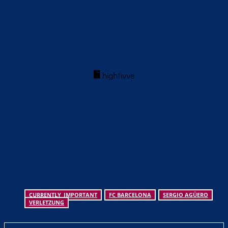
CURRENTLY_IMPORTANT
FC BARCELONA
SERGIO AGÜERO
VERLETZUNG