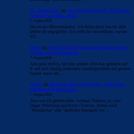
- Anzeige -
AKTUELLE USER-KOMMENTARE
Alma-03
zu
Barça mit Rodri anscheinend schon einig
– Vollzug am Wochenende?
7. August 2026
30 Mios Brutto ? Wahnsinn !!! Top Mann, aber warum
solch ein Jahresgehalt ?
FC_Barcelona1
zu
Ajax-Wechsel perfekt: Ter Stegen
verlässt Barcelona erneut
7. August 2026
@serino Im "Fall Negreira" gibts Fakten. Meinung hat da
wenig verloren. Findet das Gericht Beweise für
Bestechung? Seit Jahren nicht.…
FC_Barcelona1
zu
Ajax-Wechsel perfekt: Ter Stegen
verlässt Barcelona erneut
7. August 2026