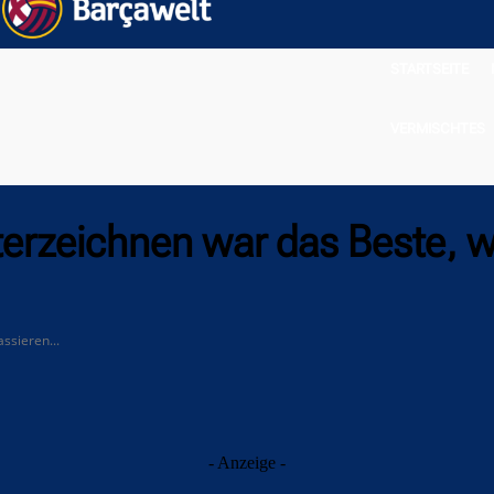
STARTSEITE
VERMISCHTES
nterzeichnen war das Beste, 
ssieren...
- Anzeige -