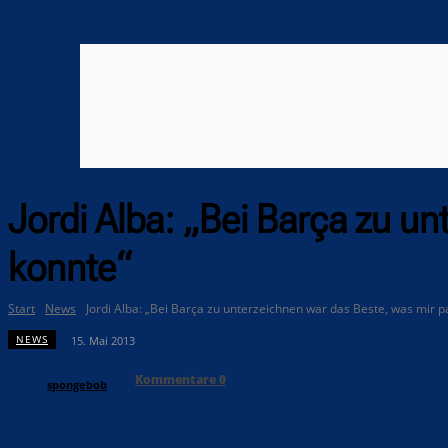
Jordi Alba: „Bei Barça zu u
konnte“
Start
News
Jordi Alba: „Bei Barça zu unterzeichnen war das Beste, was mir pa
NEWS
15. Mai 2013
Kommentare
0
spongebob