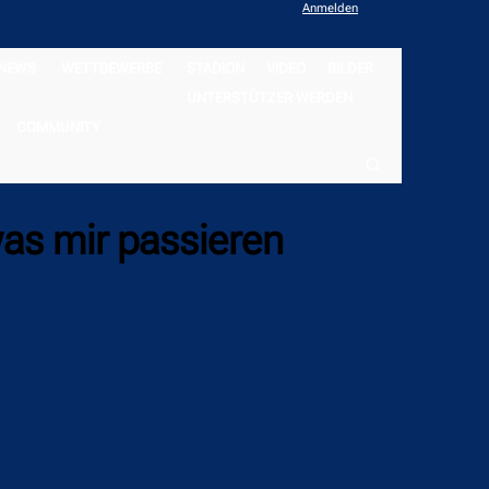
Anmelden
NEWS
WETTBEWERBE
STADION
VIDEO
BILDER
UNTERSTÜTZER WERDEN
COMMUNITY
was mir passieren