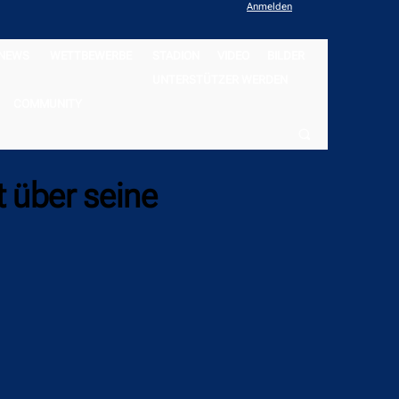
Anmelden
NEWS
WETTBEWERBE
STADION
VIDEO
BILDER
UNTERSTÜTZER WERDEN
COMMUNITY
t über seine