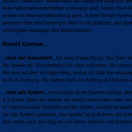
2020/21 hinter sich. Aktuell kann die Blaugrana aufgrund 
ihren Nationalmannschaften unterwegs sind, haben die in 
wieder ins Mannschaftstraining geht. Trainer Ronald Koema
anderem über den bisherigen Start in die Spielzeit, sein Sys
wichtigsten Aussagen des Niederländers:
Ronald Koeman…
…über den Saisonstart:
„Ich mag dieses Barça, das Team ha
der Spieler ab. Grundsätzlich bin aber zufrieden. Wir versuc
Wir sind auf dem richtigen Weg, wobei ich über die vergange
es ist in Ordnung. Wir stehen noch am Anfang und können un
…über sein System:
„Heutzutage ist ein System wichtig, ab
4-3-3 sein. Wenn ein Spieler ein wenig nach hinten oder na
3-1 mit Ansu oder Dembélé auf den Seiten, manchmal spielt 
wir das System geändert, hier spielte Sergi Roberto als Ach
Man muss auch den Gegner und deren Stärken und Schwäch