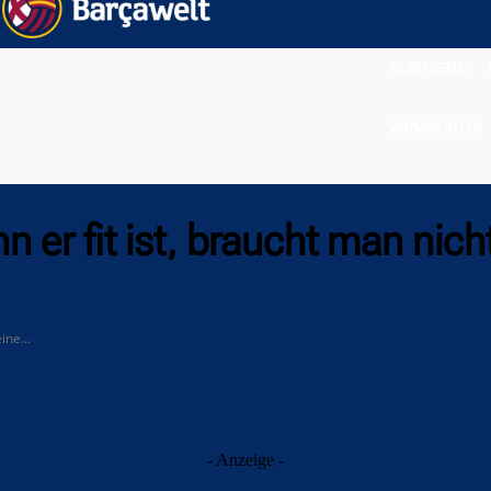
STARTSEITE
VERMISCHTES
er fit ist, braucht man nich
ine...
- Anzeige -