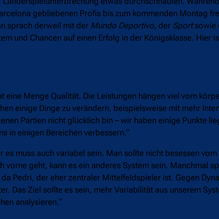
der Länderspielunterbrechung etwas durchschnaufen. Während 
Barcelona gebliebenen Profis bis zum kommenden Montag fre
n sprach derweil mit der
Mundo Deportivo
, der
Sport
sowie 
tem und Chancen auf einen Erfolg in der Königsklasse. Hier ist
t eine Menge Qualität. Die Leistungen hängen viel vom körp
hen einige Dinge zu verändern, beispielsweise mit mehr Intens
nen Partien nicht glücklich bin – wir haben einige Punkte li
s in einigen Bereichen verbessern.“
er es muss auch variabel sein. Man sollte nicht besessen vo
ch vorne geht, kann es ein anderes System sein. Manchmal spi
da Pedri, der eher zentraler Mittelfeldspieler ist. Gegen D
ter. Das Ziel sollte es sein, mehr Variabilität aus unserem 
en analysieren.“