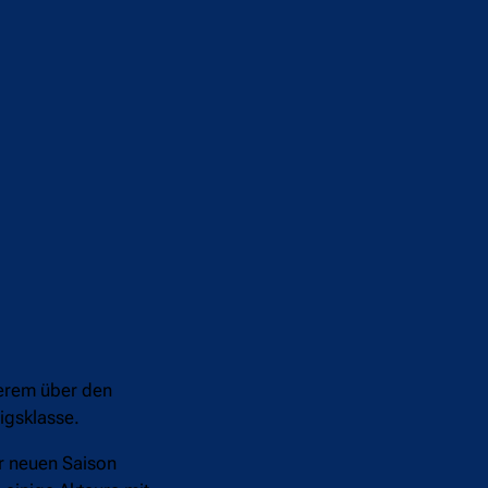
erem über den
nigsklasse.
r neuen Saison