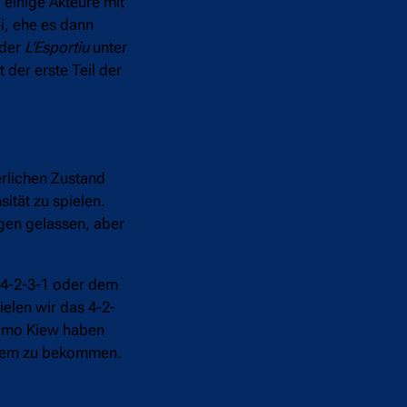
einige Akteure mit
i, ehe es dann
der
L’Esportiu
unter
 der erste Teil der
erlichen Zustand
ität zu spielen.
egen gelassen, aber
m 4-2-3-1 oder dem
elen wir das 4-2-
ynamo Kiew haben
System zu bekommen.