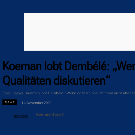
Koeman lobt Dembélé: „Wenn 
Qualitäten diskutieren“
Start
News
Koeman lobt Dembélé: "Wenn er fit ist, braucht man nicht über se
NEWS
11. November 2020
Kommentare
0
pmartin