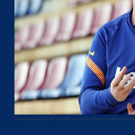
Ronald Koeman sprach über Ansu Fatis Verletzung und Ousmane Dembélés Entwicklun