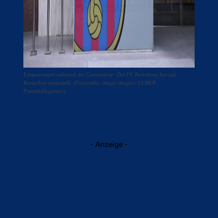
Einsparungen während der Coronakrise: Der FC Barcelona hat auf
Kurzarbeit umgestellt. (Fotocredit: imago images / ULMER
Pressebildagentur)
- Anzeige -