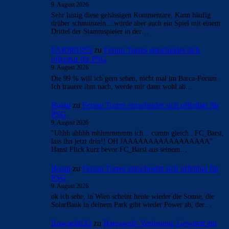
9. August 2026
Sehr lustig diese gehässigen Kommentare. Kann häufig
drüber schmunzeln....würde aber auch ein Spiel mit einem
Drittel der Stammspieler in der…
FAK881955
zu
Ferran Torres entscheidet sich
offenbar für PSG
9. August 2026
Die 99 % will ich gern sehen, nicht mal im Barca-Forum.
Ich trauere ihm nach, werde mir dann wohl ab…
Bojan
zu
Ferran Torres entscheidet sich offenbar für
PSG
9. August 2026
"Uhhh ahhhh mhhmmmmm ich... cumm gleich.. FC_Barsi,
lass ihn jetzt drin!! OH JAAAAAAAAAAAAAAAAA"
Hansi Flick kurz bevor FC_Barsi aus seinem…
Bojan
zu
Ferran Torres entscheidet sich offenbar für
PSG
9. August 2026
ok ich sehe, in Wien scheint heute wieder die Sonne, die
SolarBank in deinem Park gibt wieder Power ab, der…
Rowaellis33
zu
Barçawelt–Verlosung: Gewinnt ein