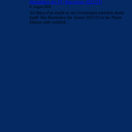
Heimtrikot des FC Barcelona 2022/23!
9. August 2026
Als Barça-Fan macht so ein Gewinnspiel natürlich direkt
Spaß! Das Heimtrikot der Saison 2022/23 in der Player
Edition sieht wirklich…
BILDERGALERIEN
Barça zurück im Camp Nou: Der große Comeback-Tag in Bildern
22. November 2025
Heim und auswärts: Das sollen die Trikots von Barça für die Saison
2025/26 sein
6. Januar 2025
WEITERE KATEGORIEN
News
4697
xTop News
4124
La Liga
3264
Champions League
1112
Interview & PK
888