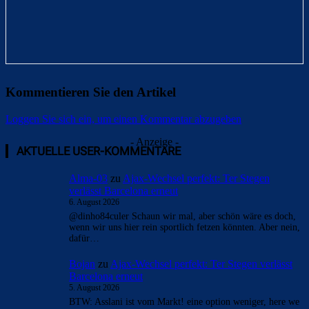
Kommentieren Sie den Artikel
Loggen Sie sich ein, um einen Kommentar abzugeben
- Anzeige -
AKTUELLE USER-KOMMENTARE
Alma-03
zu
Ajax-Wechsel perfekt: Ter Stegen
verlässt Barcelona erneut
6. August 2026
@dinho84culer Schaun wir mal, aber schön wäre es doch,
wenn wir uns hier rein sportlich fetzen könnten. Aber nein,
dafür…
Bojan
zu
Ajax-Wechsel perfekt: Ter Stegen verlässt
Barcelona erneut
5. August 2026
BTW: Asslani ist vom Markt! eine option weniger, here we