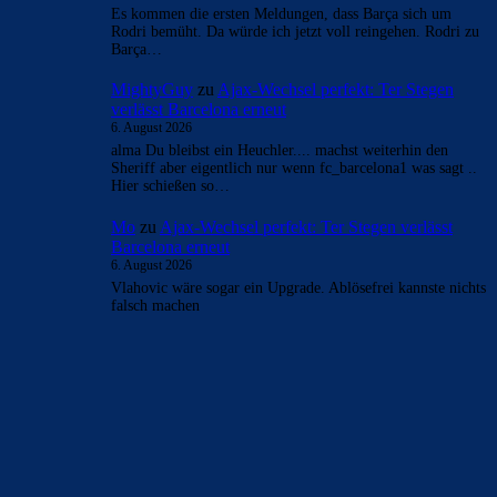
- Anzeige -
AKTUELLE USER-KOMMENTARE
Alma-03
zu
Ajax-Wechsel perfekt: Ter Stegen
verlässt Barcelona erneut
6. August 2026
Komm ist gut, hatten wir doch schon mal. Du tust ja so als
wäre das zwischen FC_Barcelona und Clouds +…
Alma-03
zu
Ajax-Wechsel perfekt: Ter Stegen
verlässt Barcelona erneut
6. August 2026
@serino Klar, das sollte es sein. Ich verstehe allerdings
unter einer Diskussion etwas anderes, als jede andere
Meinung mit derartigen…
mnl
zu
Ajax-Wechsel perfekt: Ter Stegen verlässt
Barcelona erneut
6. August 2026
Es kommen die ersten Meldungen, dass Barça sich um
Rodri bemüht. Da würde ich jetzt voll reingehen. Rodri zu
Barça…