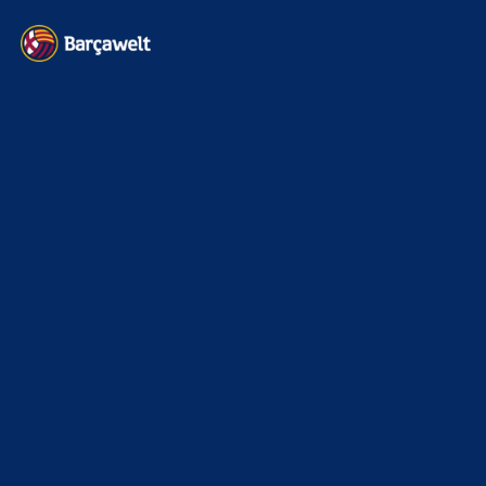
News
4691
xTop News
4116
La Liga
3264
Champions League
1112
Interview & PK
888
Sonstiges
675
Kader
626
Transfermarkt
599
Impressum
Datenschutz
Kontakt