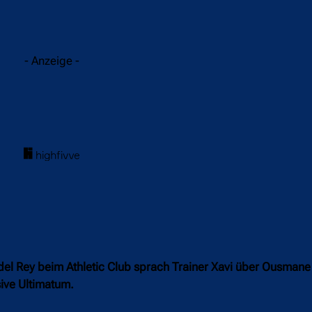
acebook
Twitter
WhatsApp
- Anzeige -
 del Rey beim Athletic Club sprach Trainer Xavi über Ousman
sive Ultimatum.