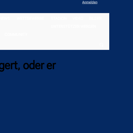
Anmelden
NEWS
WETTBEWERBE
STADION
VIDEO
BILDER
UNTERSTÜTZER WERDEN
COMMUNITY
ert, oder er