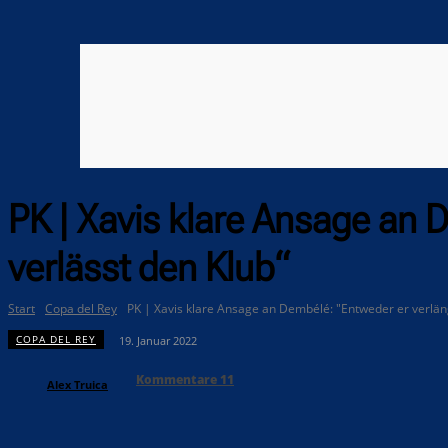
PK | Xavis klare Ansage an 
verlässt den Klub“
Start
Copa del Rey
PK | Xavis klare Ansage an Dembélé: "Entweder er verlänge
COPA DEL REY
19. Januar 2022
Kommentare
11
Alex Truica