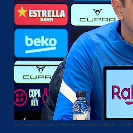
Xavi Hernandez machte eine klare Ansage in Richtung Ousmane Dembélé. - Foto: Ba