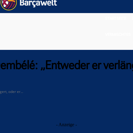
STARTSEITE
VERMISCHTES
Dembélé: „Entweder er verläng
rt, oder er...
- Anzeige -