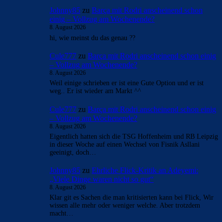
Johnny85
zu
Barça mit Rodri anscheinend schon
einig – Vollzug am Wochenende?
8. August 2026
hi, wie meinst du das genau ??
Cule777
zu
Barça mit Rodri anscheinend schon einig
– Vollzug am Wochenende?
8. August 2026
Weil einige schrieben er ist eine Gute Option und er ist
weg.. Er ist wieder am Markt ^^
Cule777
zu
Barça mit Rodri anscheinend schon einig
– Vollzug am Wochenende?
8. August 2026
Eigentlich hatten sich die TSG Hoffenheim und RB Leipzig
in dieser Woche auf einen Wechsel von Fisnik Asllani
geeinigt, doch…
Johnny85
zu
Ehrliche Flick-Kritik an Adeyemi:
„Viele Dinge waren nicht so gut“
8. August 2026
Klar git es Sachen die man kritisierten kann bei Flick, Wir
wissen alle mehr oder weniger welche. Aber trotzdem
macht…