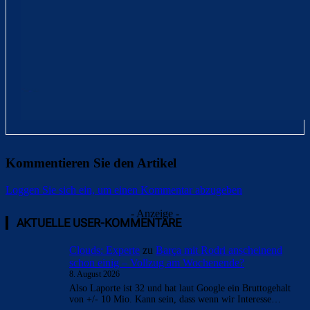
Kommentieren Sie den Artikel
Loggen Sie sich ein, um einen Kommentar abzugeben
- Anzeige -
AKTUELLE USER-KOMMENTARE
Clouds: Experte
zu
Barça mit Rodri anscheinend
schon einig – Vollzug am Wochenende?
8. August 2026
Also Laporte ist 32 und hat laut Google ein Bruttogehalt
von +/- 10 Mio. Kann sein, dass wenn wir Interesse…