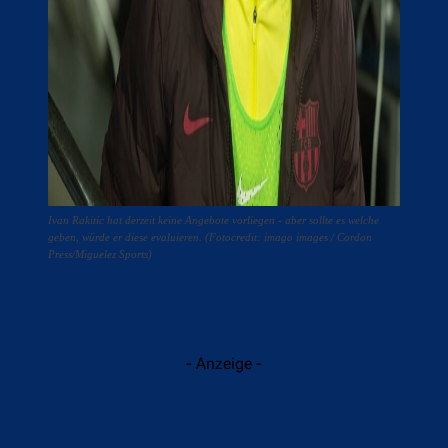
Ivan Rakitic hat derzeit keine Angebote vorliegen - aber sollte es welche
geben, würde er diese evaluieren. (Fotocredit: imago images / Cordon
Press/Miguelez Sports)
- Anzeige -