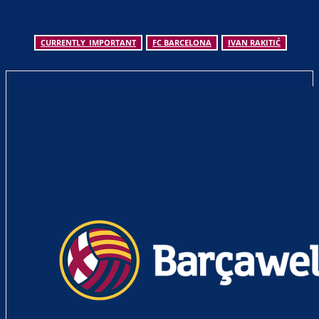
CURRENTLY_IMPORTANT
FC BARCELONA
IVAN RAKITIĆ