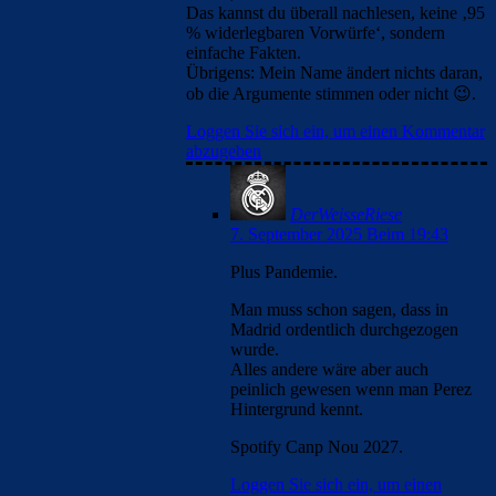
Das kannst du überall nachlesen, keine ‚95
% widerlegbaren Vorwürfe‘, sondern
einfache Fakten.
Übrigens: Mein Name ändert nichts daran,
ob die Argumente stimmen oder nicht 😉.
Loggen Sie sich ein, um einen Kommentar
abzugeben
DerWeisseRiese
7. September 2025 Beim 19:43
Plus Pandemie.
Man muss schon sagen, dass in
Madrid ordentlich durchgezogen
wurde.
Alles andere wäre aber auch
peinlich gewesen wenn man Perez
Hintergrund kennt.
Spotify Canp Nou 2027.
Loggen Sie sich ein, um einen