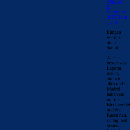
Alma-03
8.
September
2025 Beim
11:48
Einigen
wir uns
doch
darauf
Alles ist
besser was
Laporta
macht,
einfach
alles und in
Madrid
haben sie
nur die
Blechverkle
und den
Rasen neu,
richtig, bist
bestens