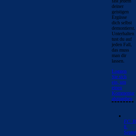
fast jedem
deiner
geistigen
Ergüsse
dich selbst
demontierst.
Unterhalten
tust du auf
jeden Fall,
das muss
man dir
lassen.
Loggen
Sie sich
ein, um
einen
Kommentar
abzugeben
FC_Ba
8.
Septe