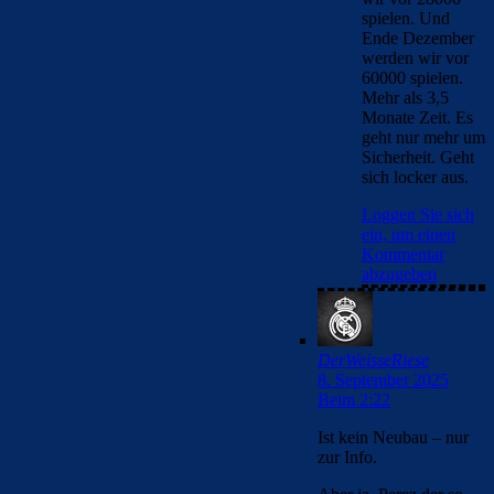
spielen. Und
Ende Dezember
werden wir vor
60000 spielen.
Mehr als 3,5
Monate Zeit. Es
geht nur mehr um
Sicherheit. Geht
sich locker aus.
Loggen Sie sich
ein, um einen
Kommentar
abzugeben
DerWeisseRiese
8. September 2025
Beim 2:22
Ist kein Neubau – nur
zur Info.