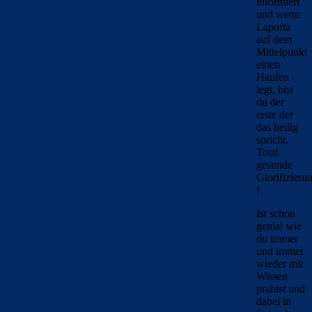
informiert
und wenn
Laporta
auf dem
Mittelpunkt
einen
Haufen
legt, bist
du der
erste der
das heilig
spricht.
Total
gesunde
Glorifizieru
!
Ist schon
genial wie
du immer
und immer
wieder mit
Wissen
prahlst und
dabei in