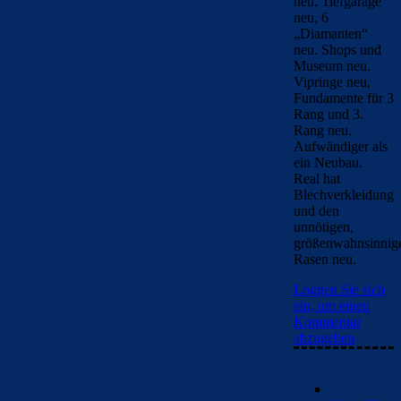
neu, Tiefgarage
neu, 6
„Diamanten“
neu. Shops und
Museum neu.
Vipringe neu,
Fundamente für 3
Rang und 3.
Rang neu.
Aufwändiger als
ein Neubau.
Real hat
Blechverkleidung
und den
unnötigen,
größenwahnsinnig
Rasen neu.
Loggen Sie sich
ein, um einen
Kommentar
abzugeben