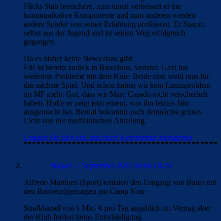
Flicks Stab bereichern, zum einen verbessert er die
kommunikative Komponente und zum anderen werden
andere Spieler von seiner Erfahrung profitieren. Er Stamm
selbst aus der Jugend und ist seinen Weg erfolgreich
gegangen.
Da es bisher keine News dazu gibt:
FdJ ist bereits zurück in Barcelona, verletzt. Gavi hat
weiterhin Probleme mit dem Knie. Beide sind wohl raus für
das nächste Spiel. Und schon haben wir kein Luxusproblem
im MF mehr. Gut, dass wir Marc Casado nicht verscherbelt
haben. Hoffe er zeigt jetzt erneut, was ihn letztes Jahr
ausgemacht hat. Bernal bekommt auch demnächst grünes
Licht von der medizinischen Abteilung.
Loggen Sie sich ein, um einen Kommentar abzugeben
Miguel
7. September 2025 Beim 18:20
Alfredo Martínez (Sport) kritisiert den Umgang von Barça mit
den Bauverzögerungen am Camp Nou:
Strafklausel von 1 Mio. € pro Tag angeblich im Vertrag aber
der Klub fordert keine Entschädigung.