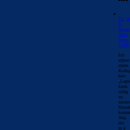
FC_Ba
8.
Septe
2025
Beim
12:08
Ich
zitiere
einen
Kolle
hier
„Lapo
kann
ruhig
zu
meine
Haust
komm
Was
der
in 4