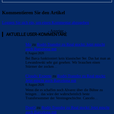
Kommentieren Sie den Artikel
Loggen Sie sich ein, um einen Kommentar abzugeben
- Anzeige -
AKTUELLE USER-KOMMENTARE
Mo
zu
Rodri-Transfer zu Real stockt: Jetzt mischt
auch Barcelona mit
6. August 2026
Bei Barca funktioniert kein klassischer 9er. Das hat man an
Lewandowski sehr gut gesehen. Wir brauchen einen
Stürmer der zocken…
Clouds: Experte
zu
Rodri-Transfer zu Real stockt:
Jetzt mischt auch Barcelona mit
6. August 2026
Wenn die es schaffen noch Alvarez über die Bühne zu
bringen… das wäre der wahrscheinlich beste
Transfersommer der Vereinsgeschichte. Cancelo…
DonQ
zu
Rodri-Transfer zu Real stockt: Jetzt mischt
auch Barcelona mit