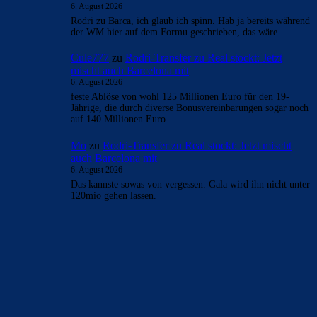
6. August 2026
Rodri zu Barca, ich glaub ich spinn. Hab ja bereits während
der WM hier auf dem Formu geschrieben, das wäre…
Cule777
zu
Rodri-Transfer zu Real stockt: Jetzt
mischt auch Barcelona mit
6. August 2026
feste Ablöse von wohl 125 Millionen Euro für den 19-
Jährige, die durch diverse Bonusvereinbarungen sogar noch
auf 140 Millionen Euro…
Mo
zu
Rodri-Transfer zu Real stockt: Jetzt mischt
auch Barcelona mit
6. August 2026
Das kannste sowas von vergessen. Gala wird ihn nicht unter
120mio gehen lassen.
BILDERGALERIEN
Barça zurück im Camp Nou: Der große Comeback-Tag in Bildern
22. November 2025