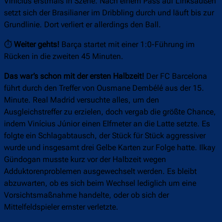
Vinícius erstmals in Szene. Nach einem Pass auf Linksaußen
setzt sich der Brasilianer im Dribbling durch und läuft bis zur
Grundlinie. Dort verliert er allerdings den Ball.
⏱
Weiter gehts!
Barça startet mit einer 1:0-Führung im
Rücken in die zweiten 45 Minuten.
Das war’s schon mit der ersten Halbzeit!
Der FC Barcelona
führt durch den Treffer von Ousmane Dembélé aus der 15.
Minute. Real Madrid versuchte alles, um den
Ausgleichstreffer zu erzielen, doch vergab die größte Chance,
indem Vinícius Júnior einen Elfmeter an die Latte setzte. Es
folgte ein Schlagabtausch, der Stück für Stück aggressiver
wurde und insgesamt drei Gelbe Karten zur Folge hatte. Ilkay
Gündogan musste kurz vor der Halbzeit wegen
Adduktorenproblemen ausgewechselt werden. Es bleibt
abzuwarten, ob es sich beim Wechsel lediglich um eine
Vorsichtsmaßnahme handelte, oder ob sich der
Mittelfeldspieler ernster verletzte.