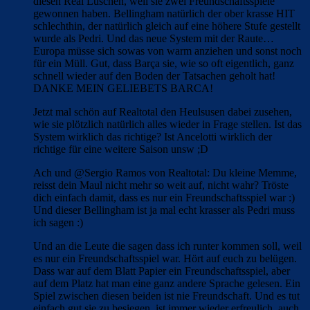
diesen Real Luschen, weil sie zwei Freundschaftsspiele
gewonnen haben. Bellingham natürlich der ober krasse HIT
schlechthin, der natürlich gleich auf eine höhere Stufe gestellt
wurde als Pedri. Und das neue System mit der Raute…
Europa müsse sich sowas von warm anziehen und sonst noch
für ein Müll. Gut, dass Barça sie, wie so oft eigentlich, ganz
schnell wieder auf den Boden der Tatsachen geholt hat!
DANKE MEIN GELIEBETS BARCA!
Jetzt mal schön auf Realtotal den Heulsusen dabei zusehen,
wie sie plötzlich natürlich alles wieder in Frage stellen. Ist das
System wirklich das richtige? Ist Ancelotti wirklich der
richtige für eine weitere Saison unsw ;D
Ach und @Sergio Ramos von Realtotal: Du kleine Memme,
reisst dein Maul nicht mehr so weit auf, nicht wahr? Tröste
dich einfach damit, dass es nur ein Freundschaftsspiel war :)
Und dieser Bellingham ist ja mal echt krasser als Pedri muss
ich sagen :)
Und an die Leute die sagen dass ich runter kommen soll, weil
es nur ein Freundschaftsspiel war. Hört auf euch zu belügen.
Dass war auf dem Blatt Papier ein Freundschaftsspiel, aber
auf dem Platz hat man eine ganz andere Sprache gelesen. Ein
Spiel zwischen diesen beiden ist nie Freundschaft. Und es tut
einfach gut sie zu besiegen, ist immer wieder erfreulich, auch