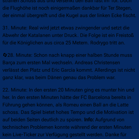
straffen Schuss aus und versenkt den Ball fast im Tor. Doch
die Flughöhe ist noch einigermaßen dankbar für Ter Stegen,
der einmal übergreift und die Kugel aus der linken Ecke fischt.
31. Minute: Real wird jetzt etwas zwingender und setzt die
Abwehr der Katalanen unter Druck. Die Folge ist ein Freistoß
für die Königlichen aus circa 25 Metern. Rodrygo tritt an.
🔄28. Minute: Schon nach knapp einer halben Stunde muss
Barça zum ersten Mal wechseln. Andreas Christensen
verlässt den Platz und Eric García kommt. Allerdings ist nicht
ganz klar, was beim Dänen genau das Problem war.
22. Minute: In den ersten 20 Minuten ging es munter hin und
her. In den ersten Minuten hätte der FC Barcelona bereits in
Führung gehen können, als Romeu einen Ball an die Latte
schoss. Das Spiel bietet hohes Tempo und die Motivation ist
auf beiden Seiten deutlich zu spüren.
Info:
Aufgrund von
technischen Problemen konnte während der ersten Minuten
kein Live-Ticker zur Verfügung gestellt werden. Danke für