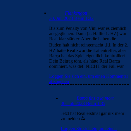
Flankengott
30. Juli 2023 Beim 1:32
Bis zum Penalty von Vini war es ziemlich
ausgeglichen. Dann (2. Hälfte 1. HZ) war
Real klar stärker. Aber die haben die
Buden halt nicht reingemacht 🤷‍♂️. In der 2.
HZ hatte Real zwar die Lattentreffer, aber
Barça hat das Spiel eigentlich kontrolliert.
Dein Beitrag tönt, als hätte Real Barça
dominiert, was def. NICHT der Fall war.
Loggen Sie sich ein, um einen Kommentar
abzugeben
Barca fins a la mort
30. Juli 2023 Beim 1:35
Jetzt hat Real erstmal gar nix mehr
zu melden 🥳
Loggen Sie sich ein, um einen