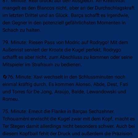
81. Minute: Real drückt auf den Ausgleich. An Kreativität
mangelt es den Blancos nicht, aber an der Durchschlagskraft
im letzten Drittel und an Glück. Barça schafft es irgendwie,
den Gegner in den potenziell gefährlichsten Momenten in
Schach zu halten.
79. Minute: Riesen Pass von Modric auf Rodrygo! Mit dem
Außenrist serviert der Kroate die Kugel perfekt, Rodrygo
schafft es aber nicht, zum Abschluss zu kommen oder seine
Mitspieler im Strafraum zu bedienen.
🔄76. Minute: Xavi wechselt in den Schlussminuten noch
einmal kräftig durch. Es kommen Alonso, Abde, Dest, Fati
und Torres für De Jong, Araújo, Balde, Lewandowski und
Romeu.
75. Minute: Erneut die Flanke in Barças Sechzehner.
Tchouaméni erwischt die Kugel zwar mit dem Kopf, macht es
Ter Stegen damit allerdings nicht besonders schwer. Auch bei
diesem Kopfball fehlt der Druck und außerdem die Präzision.