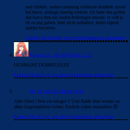
mal effektiv. meiner meinung verdiente dembele zuviel
bei barca. anfangs ständig verletzt. ich hatte das gefühl
das barca ihm das laufen beibringen musste. er will ja
eh zu psg gehen. bitte nicht aufhalten. lieber eigene
spieler forcieren.
Loggen Sie sich ein, um einen Kommentar abzugeben
Katsura
29. Juli 2023 Beim 23:33
OUSMANE DEMBELEEEE
Loggen Sie sich ein, um einen Kommentar abzugeben
Mo
29. Juli 2023 Beim 23:59
Alter Oriol ! Was ein krieger !! Und Balde flitzt wieder an
allen Gegenspielern vorbei. Einfach schön anzusehen 😍
Loggen Sie sich ein, um einen Kommentar abzugeben