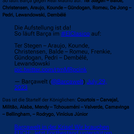
So läuft Barça gegen Real Madrid auf:
Ter Stegen – Balde,
Christensen, Araujo, Kounde – Gündogan, Romeu, De Jong –
Pedri, Lewandowski, Dembélé
Die Aufstellung ist da!
So läuft Barça im
#ElClasico
auf:
Ter Stegen – Araujo, Kounde,
Christensen, Balde – Romeu, Frenkie,
Gündogan, Pedri – Dembélé,
Lewandowski
pic.twitter.com/rtmMRpcink
— Barçawelt (
@Barcawelt
)
July 29,
2023
Das ist die Startelf der Königlichen:
Courtois – Carvajal,
Militão, Alaba, Mendy – Tchouaméni – Valverde, Camavinga
– Bellingham, – Rodrygo, Vinícius Júnior
Barçawelt in der Krise! Wir brauchen
EUCH: Jetzt Fortbestand unterstützen