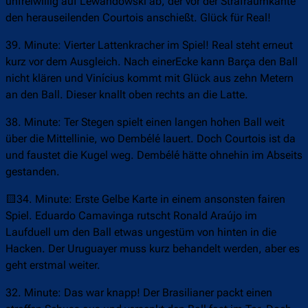
unfreiwillig auf Lewandowski ab, der vor der Strafraumkante
den herauseilenden Courtois anschießt. Glück für Real!
39. Minute: Vierter Lattenkracher im Spiel! Real steht erneut
kurz vor dem Ausgleich. Nach einerEcke kann Barça den Ball
nicht klären und Vinícius kommt mit Glück aus zehn Metern
an den Ball. Dieser knallt oben rechts an die Latte.
38. Minute: Ter Stegen spielt einen langen hohen Ball weit
über die Mittellinie, wo Dembélé lauert. Doch Courtois ist da
und faustet die Kugel weg. Dembélé hätte ohnehin im Abseits
gestanden.
🟨34. Minute: Erste Gelbe Karte in einem ansonsten fairen
Spiel. Eduardo Camavinga rutscht Ronald Araújo im
Laufduell um den Ball etwas ungestüm von hinten in die
Hacken. Der Uruguayer muss kurz behandelt werden, aber es
geht erstmal weiter.
32. Minute: Das war knapp! Der Brasilianer packt einen