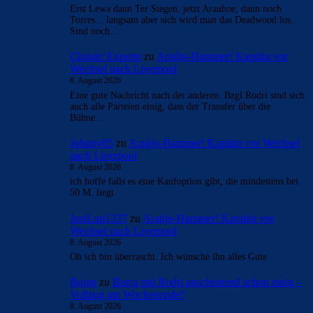
Erst Lewa dann Ter Stegen, jetzt Arauhoe, dann noch
Torres... langsam aber sich wird man das Deadwood los.
Sind noch…
Clouds: Experte
zu
Araújo-Hammer! Kapitän vor
Wechsel nach Liverpool
8. August 2026
Eine gute Nachricht nach der anderen. Bzgl Rodri sind sich
auch alle Parteien einig, dass der Transfer über die
Bühne…
Johnny85
zu
Araújo-Hammer! Kapitän vor Wechsel
nach Liverpool
8. August 2026
ich hoffe falls es eine Kaufoption gibt, die mindestens bei
50 M. liegt.
JustLup1337
zu
Araújo-Hammer! Kapitän vor
Wechsel nach Liverpool
8. August 2026
Oh ich bin überrascht. Ich wünsche ihn alles Gute
Bojan
zu
Barça mit Rodri anscheinend schon einig –
Vollzug am Wochenende?
8. August 2026