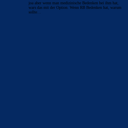
joa aber wenn man medizinische Bedenken bei ihm hat,
wars das mit der Option. Wenn RB Bedenken hat, warum
sollte…
BILDERGALERIEN
Barça zurück im Camp Nou: Der große Comeback-Tag in Bildern
22. November 2025
Heim und auswärts: Das sollen die Trikots von Barça für die Saison
2025/26 sein
6. Januar 2025
WEITERE KATEGORIEN
News
4694
xTop News
4119
La Liga
3264
Champions League
1112
Interview & PK
888
Sonstiges
675