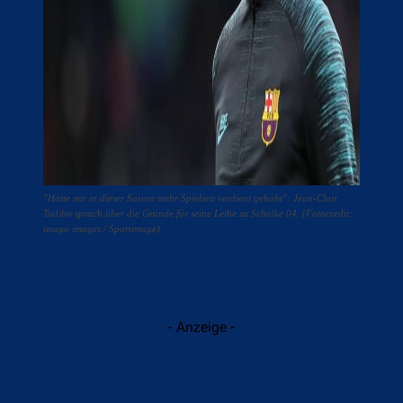
"Hätte mir in dieser Saison mehr Spielzeit verdient gehabt": Jean-Clair
Todibo sprach über die Gründe für seine Leihe zu Schalke 04. (Fotocredit:
imago images / Sportimage)
- Anzeige -