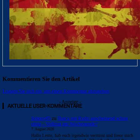
Kommentieren Sie den Artikel
Loggen Sie sich ein, um einen Kommentar abzugeben
- Anzeige -
AKTUELLE USER-KOMMENTARE
Johnny85
zu
Barça mit Rodri anscheinend schon
einig – Vollzug am Wochenende?
7. August 2026
Hallo Leute, hab euch irgendwie vermisst und freue mich