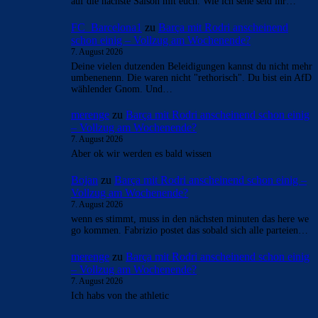
auf die nächste Saison mit euch. Wie ich sehe seid ihr…
FC_Barcelona1
zu
Barça mit Rodri anscheinend
schon einig – Vollzug am Wochenende?
7. August 2026
Deine vielen dutzenden Beleidigungen kannst du nicht mehr
umbenenenn. Die waren nicht "rethorisch". Du bist ein AfD
wählender Gnom. Und…
merenge
zu
Barça mit Rodri anscheinend schon einig
– Vollzug am Wochenende?
7. August 2026
Aber ok wir werden es bald wissen
Bojan
zu
Barça mit Rodri anscheinend schon einig –
Vollzug am Wochenende?
7. August 2026
wenn es stimmt, muss in den nächsten minuten das here we
go kommen. Fabrizio postet das sobald sich alle parteien…
merenge
zu
Barça mit Rodri anscheinend schon einig
– Vollzug am Wochenende?
7. August 2026
Ich habs von the athletic