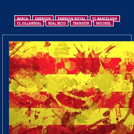
BARCA
EMERSON
EMERSON ROYAL
FC BARCELONA
FC VILLARREAL
REAL BETIS
TRANSFER
WECHSEL