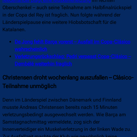
Niederländer plagt eine Muskelverletzung
im rechten
Oberschenkel – auch seine Teilnahme am Halbfinalrückspiel
in der Copa del Rey ist fraglich. Nun folgte während der
Länderspielpause eine weitere Hiobsbotschaft für die
Katalanen.
De Jong fehlt Barça vorerst – Ausfall im Copa-Clásico
wahrscheinlich
Verletzungsrückschlag: Pedri verpasst Copa-Clásico –
Dembélé weiterhin fraglich
Christensen droht wochenlang auszufallen – Clásico-
Teilnahme unmöglich
Denn im Länderspiel zwischen Dänemark und Finnland
musste Andreas Christensen bereits nach 15 Minuten
verletzungsbedingt ausgewechselt werden. Wie Barça am
Samstagnachmittag vermeldete, zog sich der
Innenverteidiger ein Muskelverletzung in der linken Wade zu.
Zur Ausfallzeit machte der Klub wie gewöhnlich keine