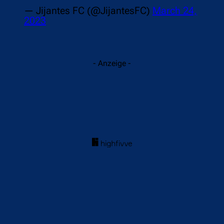
— Jijantes FC (@JijantesFC)
March 24,
2023
- Anzeige -