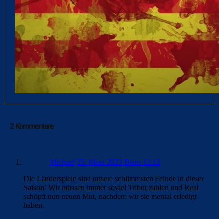
2 Kommentare
Michael
25. März 2023 Beim 12:12
Die Länderspiele sind unsere schlimmsten Feinde in dieser
Saison! Wir müssen immer soviel Tribut zahlen und Real
schöpft nun neuen Mut, nachdem wir sie mental erledigt
haben.