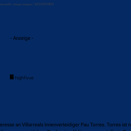
(Fotocredit: imago images / AFLOSPORT)
acebook
Twitter
WhatsApp
- Anzeige -
eresse an Villarreals Innenverteidiger Pau Torres. Torres is