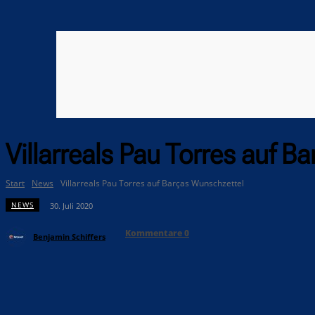
Villarreals Pau Torres auf 
Start
News
Villarreals Pau Torres auf Barças Wunschzettel
NEWS
30. Juli 2020
Kommentare
0
Benjamin Schiffers