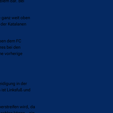
blem dar. Bei
e ganz weit oben
n der Katalanen
neben dem FC
res bei den
ne vorherige
eidigung in der
 ist Linksfuß und
erstreifen wird, da
 zahlen könne – ein