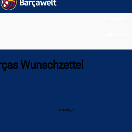
STARTSEITE
VERMISCHTES
Barças Wunschzettel
- Anzeige -