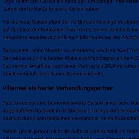
Citys Talent Eric Garcia ein Kandidat, um Barças Innenverte
Garcia dürfte Barça bessere Karten haben.
Für die neue Saison plant der FC Barcelona einige Veränd
auf der Liste der Katalanen: Pau Torres, seines Zeichens In
besonders angetan und soll nach Informationen der
Mundo 
Barça plant, seine Abwehr zu verstärken, doch ein Kauf Tor
Barcelona auch die beiden Klubs aus Manchester an dem 23-J
Submarino Amarillos noch einen Vertrag bis 2024 mit einer 
Spielerverkäufe wohl kaum stemmen könnte.
Villarreal als harter Verhandlungspartner
Pau Torres hat eine bemerkenswerte Saison hinter sich: Nac
abgelaufenen Spielzeit in 34 Spielen in La Liga zum Einsat
besticht durch sein taktisches Verständnis, seine Robusthe
Aktuell gilt es jedoch nicht als äußerst wahrscheinlich, da
Villarreal keinerlei Interesse daran habe, sein Eigengewäc