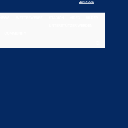
Anmelden
NEWS
WETTBEWERBE
STADION
VIDEO
BILDER
UNTERSTÜTZER WERDEN
COMMUNITY