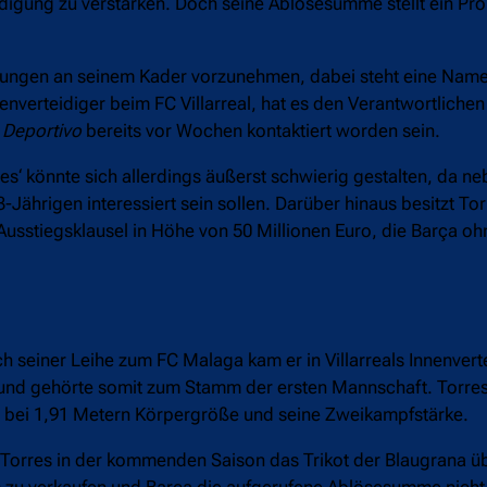
idigung zu verstärken. Doch seine Ablösesumme stellt ein Pro
erungen an seinem Kader vorzunehmen, dabei steht eine Nam
nenverteidiger beim FC Villarreal, hat es den Verantwortliche
Deportivo
bereits vor Wochen kontaktiert worden sein.
res‘ könnte sich allerdings äußerst schwierig gestalten, da 
ährigen interessiert sein sollen. Darüber hinaus besitzt Tor
Ausstiegsklausel in Höhe von 50 Millionen Euro, die Barça oh
h seiner Leihe zum FC Malaga kam er in Villarreals Innenvert
z und gehörte somit zum Stamm der ersten Mannschaft. Torres
it bei 1,91 Metern Körpergröße und seine Zweikampfstärke.
ss Torres in der kommenden Saison das Trikot der Blaugrana üb
hs zu verkaufen und Barça die aufgerufene Ablösesumme nicht