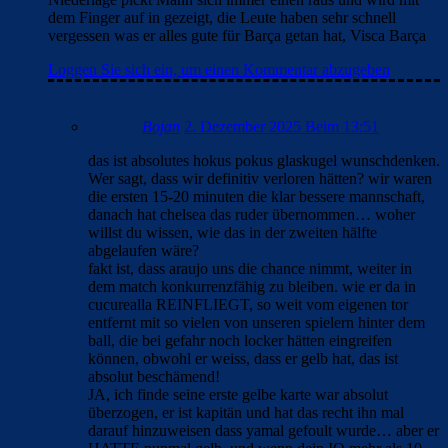
dem Finger auf in gezeigt, die Leute haben sehr schnell
vergessen was er alles gute für Barça getan hat, Visca Barça
Loggen Sie sich ein, um einen Kommentar abzugeben
Bojan
2. Dezember 2025 Beim 13:51
das ist absolutes hokus pokus glaskugel wunschdenken.
Wer sagt, dass wir definitiv verloren hätten? wir waren
die ersten 15-20 minuten die klar bessere mannschaft,
danach hat chelsea das ruder übernommen… woher
willst du wissen, wie das in der zweiten hälfte
abgelaufen wäre?
fakt ist, dass araujo uns die chance nimmt, weiter in
dem match konkurrenzfähig zu bleiben. wie er da in
cucurealla REINFLIEGT, so weit vom eigenen tor
entfernt mit so vielen von unseren spielern hinter dem
ball, die bei gefahr noch locker hätten eingreifen
können, obwohl er weiss, dass er gelb hat, das ist
absolut beschämend!
JA, ich finde seine erste gelbe karte war absolut
überzogen, er ist kapitän und hat das recht ihn mal
darauf hinzuweisen dass yamal gefoult wurde… aber er