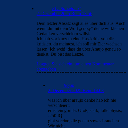
FC_Barcelona1
2. Dezember 2025 Beim 13:56
Dein letzter Absatz sagt alles über dich aus. Auch
wenn du mit dem Wort „crazy“ deine wirklichen
Gedanken verschleiern willst.
Ich hab vor kurzem eine Hasskritik von dir
kritisiert, du meintest, ich soll mir Eier wachsen
lassen. Ich weiß, dass du über Araujo genau so
denkst. Du bist das Letzte.
Loggen Sie sich ein, um einen Kommentar
abzugeben
Bojan
2. Dezember 2025 Beim 14:03
was ich über araujo denke hab ich nie
verschleiert:
er ist ein gorilla, Groß, stark, tolle physis,
-250 IQ
gibt vereine, die genau sowas brauchen.
Wir nicht.