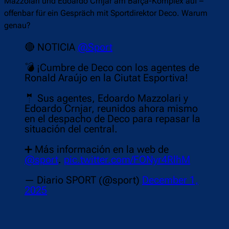
Mazzolari und Edoardo Crnjar am Barça-Komplex auf –
offenbar für ein Gespräch mit Sportdirektor Deco. Warum
genau?
🔴 NOTICIA
@Sport
💣 ¡Cumbre de Deco con los agentes de
Ronald Araújo en la Ciutat Esportiva!
🤵 Sus agentes, Edoardo Mazzolari y
Edoardo Crnjar, reunidos ahora mismo
en el despacho de Deco para repasar la
situación del central.
➕ Más información en la web de
@sport
.
pic.twitter.com/FONyr4RlhM
— Diario SPORT (@sport)
December 1,
2025