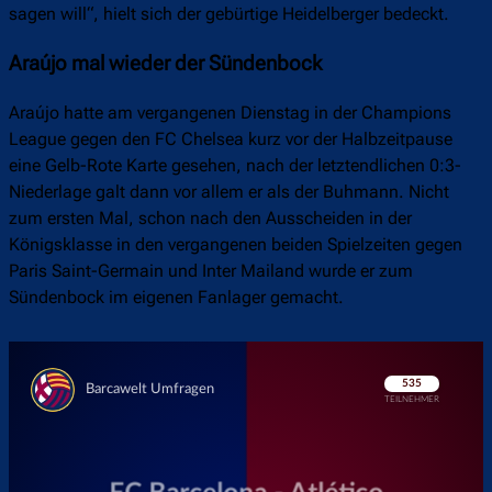
sagen will“, hielt sich der gebürtige Heidelberger bedeckt.
Araújo mal wieder der Sündenbock
Araújo hatte am vergangenen Dienstag in der Champions
League gegen den FC Chelsea kurz vor der Halbzeitpause
eine Gelb-Rote Karte gesehen, nach der letztendlichen 0:3-
Niederlage galt dann vor allem er als der Buhmann. Nicht
zum ersten Mal, schon nach den Ausscheiden in der
Königsklasse in den vergangenen beiden Spielzeiten gegen
Paris Saint-Germain und Inter Mailand wurde er zum
Sündenbock im eigenen Fanlager gemacht.
Überspringen