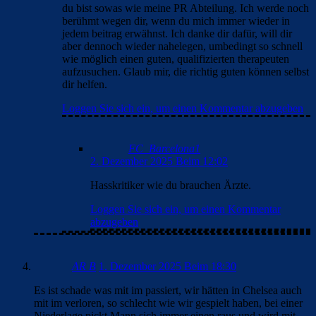
du bist sowas wie meine PR Abteilung. Ich werde noch
berühmt wegen dir, wenn du mich immer wieder in
jedem beitrag erwähnst. Ich danke dir dafür, will dir
aber dennoch wieder nahelegen, umbedingt so schnell
wie möglich einen guten, qualifizierten therapeuten
aufzusuchen. Glaub mir, die richtig guten können selbst
dir helfen.
Loggen Sie sich ein, um einen Kommentar abzugeben
FC_Barcelona1
2. Dezember 2025 Beim 12:02
Hasskritiker wie du brauchen Ärzte.
Loggen Sie sich ein, um einen Kommentar
abzugeben
AR B
1. Dezember 2025 Beim 18:30
Es ist schade was mit im passiert, wir hätten in Chelsea auch
mit im verloren, so schlecht wie wir gespielt haben, bei einer
Niederlage pickt Mann sich immer einen raus und wird mit