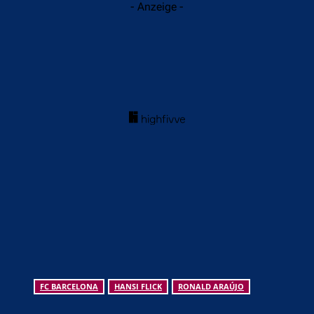
- Anzeige -
FC BARCELONA
HANSI FLICK
RONALD ARAÚJO