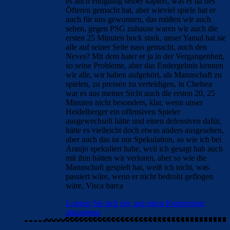
es auch endgültig selber kapiert, was er da des
Öfteren gemacht hat, aber wieviel spiele hat er
auch für uns gewonnen, das müßen wir auch
sehen, gegen PSG zuhause waren wir auch die
ersten 25 Minuten bock stark, unser Yamal hat sie
alle auf seiner Seite nass gemacht, auch den
Neves? Mit dem hater er ja in der Vergangenheit,
so seine Probleme, aber das Endergebnis kennen
wir alle, wir haben aufgehört, als Mannschaft zu
spielen, zu pressen zu verteidigen, in Chelsea
war es aus meiner Sicht auch die ersten 20, 25
Minuten nicht besonders, klar, wenn unser
Heidelberger ein offensiven Spieler
ausgewechselt hätte und einen defensiven dafür,
hätte es vielleicht doch etwas anders ausgesehen,
aber auch das ist nur Spekulation, so wie ich bei
Araujo spekuliert habe, weil ich gesagt hab auch
mit ihm hätten wir verloren, aber so wie die
Mannschaft gespielt hat, weiß ich nicht, was
passiert wäre, wenn er nicht bedroht geflogen
wäre, Visca barca
Loggen Sie sich ein, um einen Kommentar
abzugeben