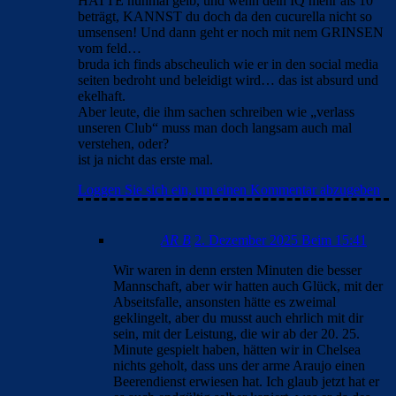
HATTE nunmal gelb, und wenn dein IQ mehr als 10
beträgt, KANNST du doch da den cucurella nicht so
umsensen! Und dann geht er noch mit nem GRINSEN
vom feld…
bruda ich finds abscheulich wie er in den social media
seiten bedroht und beleidigt wird… das ist absurd und
ekelhaft.
Aber leute, die ihm sachen schreiben wie „verlass
unseren Club“ muss man doch langsam auch mal
verstehen, oder?
ist ja nicht das erste mal.
Loggen Sie sich ein, um einen Kommentar abzugeben
AR B
2. Dezember 2025 Beim 15:41
Wir waren in denn ersten Minuten die besser
Mannschaft, aber wir hatten auch Glück, mit der
Abseitsfalle, ansonsten hätte es zweimal
geklingelt, aber du musst auch ehrlich mit dir
sein, mit der Leistung, die wir ab der 20. 25.
Minute gespielt haben, hätten wir in Chelsea
nichts geholt, dass uns der arme Araujo einen
Beerendienst erwiesen hat. Ich glaub jetzt hat er