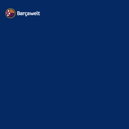
Torres wird bleiben jetzt. Für mich okay. Vielleicht gibt…
BILDERGALERIEN
Barça zurück im Camp Nou: Der große Comeback-Tag in Bildern
22. November 2025
Heim und auswärts: Das sollen die Trikots von Barça für die Saison
2025/26 sein
6. Januar 2025
WEITERE KATEGORIEN
News
4693
xTop News
4118
La Liga
3264
Champions League
1112
Interview & PK
888
Sonstiges
675
Kader
626