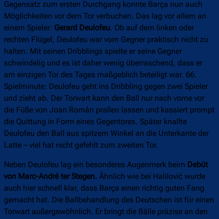
Gegensatz zum ersten Durchgang konnte Barça nun auch
Möglichkeiten vor dem Tor verbuchen. Das lag vor allem an
einem Spieler:
Gerard Deulofeu
. Ob auf dem linken oder
rechten Flügel, Deulofeu war vom Gegner praktisch nicht zu
halten. Mit seinen Dribblings spielte er seine Gegner
schwindelig und es ist daher wenig überraschend, dass er
am einzigen Tor des Tages maßgeblich beteiligt war. 66.
Spielminute: Deulofeu geht ins Dribbling gegen zwei Spieler
und zieht ab. Der Torwart kann den Ball nur nach vorne vor
die Füße von Joan Román prallen lassen und kassiert prompt
die Quittung in Form eines Gegentores. Später knallte
Deulofeu den Ball aus spitzem Winkel an die Unterkante der
Latte – viel hat nicht gefehlt zum zweiten Tor.
Neben Deulofeu lag ein besonderes Augenmerk beim
Debüt
von Marc-André ter Stegen.
Ähnlich wie bei Halilović wurde
auch hier schnell klar, dass Barça einen richtig guten Fang
gemacht hat. Die Ballbehandlung des Deutschen ist für einen
Torwart außergewöhnlich. Er bringt die Bälle präzise an den