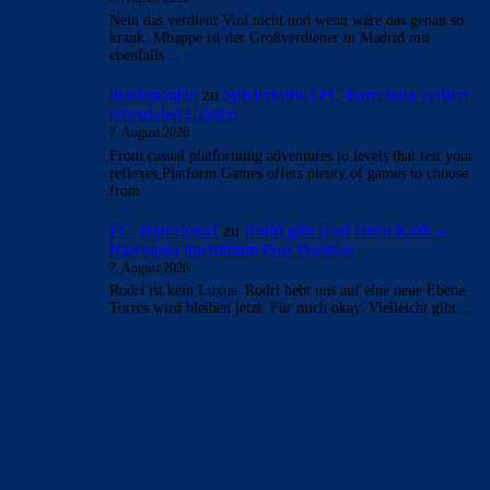
- Anzeige -
AKTUELLE USER-KOMMENTARE
el_tiburon
zu
Barça mit Rodri anscheinend schon
einig – Vollzug am Wochenende?
7. August 2026
Krass scheint echt zu passieren. Ich sehe nach wie vor den
größten Vorteil, dass Real damit erneut seine größte
Baustelle…