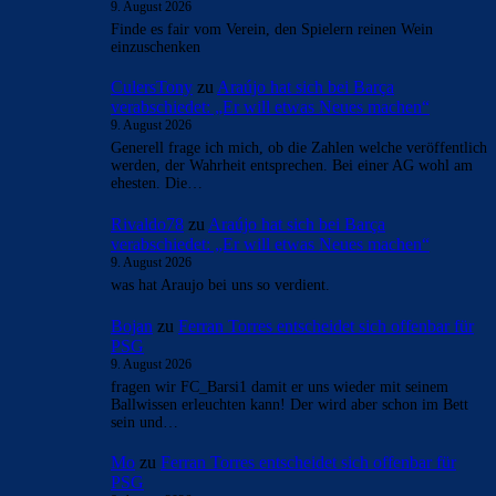
9. August 2026
Finde es fair vom Verein, den Spielern reinen Wein
einzuschenken
CulersTony
zu
Araújo hat sich bei Barça
verabschiedet: „Er will etwas Neues machen“
9. August 2026
Generell frage ich mich, ob die Zahlen welche veröffentlich
werden, der Wahrheit entsprechen. Bei einer AG wohl am
ehesten. Die…
Rivaldo78
zu
Araújo hat sich bei Barça
verabschiedet: „Er will etwas Neues machen“
9. August 2026
was hat Araujo bei uns so verdient.
Bojan
zu
Ferran Torres entscheidet sich offenbar für
PSG
9. August 2026
fragen wir FC_Barsi1 damit er uns wieder mit seinem
Ballwissen erleuchten kann! Der wird aber schon im Bett
sein und…
Mo
zu
Ferran Torres entscheidet sich offenbar für
PSG