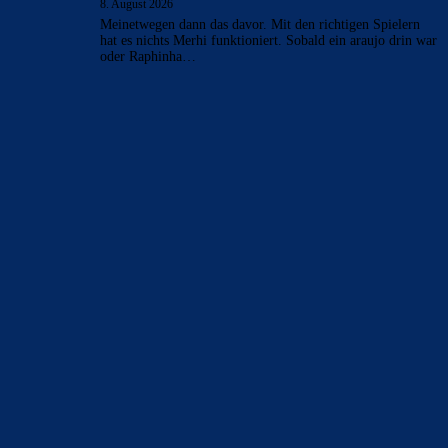
8. August 2026
Meinetwegen dann das davor. Mit den richtigen Spielern
hat es nichts Merhi funktioniert. Sobald ein araujo drin war
oder Raphinha…
BILDERGALERIEN
Barça zurück im Camp Nou: Der große Comeback-Tag in Bildern
22. November 2025
Heim und auswärts: Das sollen die Trikots von Barça für die Saison
2025/26 sein
6. Januar 2025
WEITERE KATEGORIEN
News
4697
xTop News
4124
La Liga
3264
Champions League
1112
Interview & PK
888
Sonstiges
675