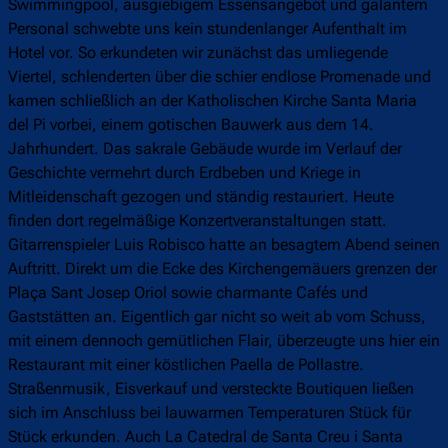
Swimmingpool, ausgiebigem Essensangebot und galantem
Personal schwebte uns kein stundenlanger Aufenthalt im
Hotel vor. So erkundeten wir zunächst das umliegende
Viertel, schlenderten über die schier endlose Promenade und
kamen schließlich an der Katholischen Kirche Santa Maria
del Pi vorbei, einem gotischen Bauwerk aus dem 14.
Jahrhundert. Das sakrale Gebäude wurde im Verlauf der
Geschichte vermehrt durch Erdbeben und Kriege in
Mitleidenschaft gezogen und ständig restauriert. Heute
finden dort regelmäßige Konzertveranstaltungen statt.
Gitarrenspieler Luis Robisco hatte an besagtem Abend seinen
Auftritt. Direkt um die Ecke des Kirchengemäuers grenzen der
Plaça Sant Josep Oriol sowie charmante Cafés und
Gaststätten an. Eigentlich gar nicht so weit ab vom Schuss,
mit einem dennoch gemütlichen Flair, überzeugte uns hier ein
Restaurant mit einer köstlichen Paella de Pollastre.
Straßenmusik, Eisverkauf und versteckte Boutiquen ließen
sich im Anschluss bei lauwarmen Temperaturen Stück für
Stück erkunden. Auch La Catedral de Santa Creu i Santa