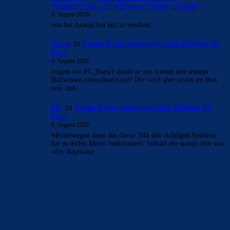
verabschiedet: „Er will etwas Neues machen“
9. August 2026
was hat Araujo bei uns so verdient.
Bojan
zu
Ferran Torres entscheidet sich offenbar für
PSG
9. August 2026
fragen wir FC_Barsi1 damit er uns wieder mit seinem
Ballwissen erleuchten kann! Der wird aber schon im Bett
sein und…
Mo
zu
Ferran Torres entscheidet sich offenbar für
PSG
8. August 2026
Meinetwegen dann das davor. Mit den richtigen Spielern
hat es nichts Merhi funktioniert. Sobald ein araujo drin war
oder Raphinha…
BILDERGALERIEN
Barça zurück im Camp Nou: Der große Comeback-Tag in Bildern
22. November 2025