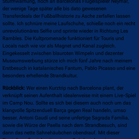
Sturmwarnung, noch an Barcelonas Flügelspieler Neymar,
der wenige Tage später alle bis dato gewesenen
Transferdeals der Fußballhistorie zu Asche zerfallen lassen
sollte. Ich schnüre meine Laufschuhe, schieße noch ein recht
unrevolutionäres Selfie und sprinte wieder in Richtung Les
Rambles. Die Kultpromenade funktioniert für Touris und
Locals nach wie vor als Magnet und Kanal zugleich.
Eingekesselt zwischen blauroten Wimpeln und dezenter
Museumswerbung stürze ich mich fünf Jahre nach meinem
Erstbesuch in katalanisches Fantum, Pablo Picasso und eine
besonders erhellende Strandkultur.
Rückblick:
Wer einen Kurztrip nach Barcelona plant, der
verknüpft seinen Aufenthalt idealerweise mit einem Live-Spiel
im Camp Nou. Sollte es sich bei diesem auch noch um das
klangvolle Spitzenduell Barça gegen Real handeln, umso
besser. Antoni Gaudí und seine unfertige Sagrada Família,
sowie die Würze der Paella nach dem Strandbesuch, sind
dann das nette Sahnehäubchen obendrauf. Mit dieser