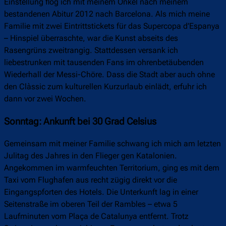
Einstellung flog ich mit meinem Onkel nach meinem
bestandenen Abitur 2012 nach Barcelona. Als mich meine
Familie mit zwei Eintrittstickets für das Supercopa d’Espanya
– Hinspiel überraschte, war die Kunst abseits des
Rasengrüns zweitrangig. Stattdessen versank ich
liebestrunken mit tausenden Fans im ohrenbetäubenden
Wiederhall der Messi-Chöre. Dass die Stadt aber auch ohne
den Clàssic zum kulturellen Kurzurlaub einlädt, erfuhr ich
dann vor zwei Wochen.
Sonntag: Ankunft bei 30 Grad Celsius
Gemeinsam mit meiner Familie schwang ich mich am letzten
Julitag des Jahres in den Flieger gen Katalonien.
Angekommen im warmfeuchten Territorium, ging es mit dem
Taxi vom Flughafen aus recht zügig direkt vor die
Eingangspforten des Hotels. Die Unterkunft lag in einer
Seitenstraße im oberen Teil der Rambles – etwa 5
Laufminuten vom Plaça de Catalunya entfernt. Trotz