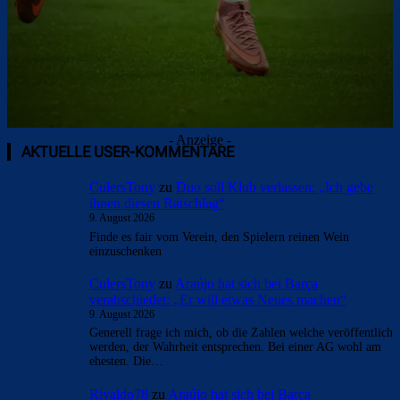
- Anzeige -
AKTUELLE USER-KOMMENTARE
CulersTony
zu
Duo soll Klub verlassen: „Ich gebe
ihnen diesen Ratschlag“
9. August 2026
Finde es fair vom Verein, den Spielern reinen Wein
einzuschenken
CulersTony
zu
Araújo hat sich bei Barça
verabschiedet: „Er will etwas Neues machen“
9. August 2026
Generell frage ich mich, ob die Zahlen welche veröffentlich
werden, der Wahrheit entsprechen. Bei einer AG wohl am
ehesten. Die…
Rivaldo78
zu
Araújo hat sich bei Barça