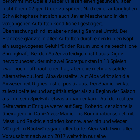
bekommt mit Goalie Jasper Cillesen einen gesunden, aber
nicht übermäßigen Druck zu spüren. Nach einer anfänglichen
Schwächephase hat sich auch Javier Mascherano in den
vergangenen Auftritten konditionell gesteigert.
Überraschungskind ist aber eindeutig Samuel Umtiti. Der
Franzose glänzte in allen Auftritten durch einen kühlen Kopf,
ein ausgewogenes Gefühl für den Raum und eine beachtliche
Sprungkraft. Bei den Außenverteidigern ist Lucas Digne
hervorzuheben, der mit zwei Scorerpunkten in 18 Spielen
zwar noch Luft nach oben hat, aber eine mehr als solide
Alternative zu Jordi Alba darstellte. Auf Alba wirkt sich die
Anwesenheit Dignes bisher positiv aus. Der Spanier wirkte
zuletzt befreiter und angriffslustiger als zu Beginn der Saison,
als ihm sein Spielwitz etwas abhandenkam. Auf der rechten
Seite vertraut Enrique weiter auf Sergi Roberto, der sich teils
überragend in Dani-Alves-Manier ins Kombinationsspiel mit
Messi und Rakitic einbinden konnte, aber hin und wieder
Mängel im Rückwärtsgang offenbarte. Aleix Vidal wird aller
Voraussicht nach auch 2017 weiterhin nur eine