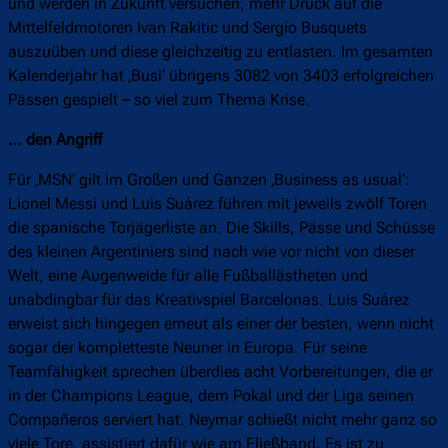
und werden in Zukunft versuchen, mehr Druck auf die
Mittelfeldmotoren Ivan Rakitic und Sergio Busquets
auszuüben und diese gleichzeitig zu entlasten. Im gesamten
Kalenderjahr hat ‚Busi‘ übrigens 3082 von 3403 erfolgreichen
Pässen gespielt – so viel zum Thema Krise.
… den Angriff
Für ‚MSN‘ gilt im Großen und Ganzen ‚Business as usual‘:
Lionel Messi und Luis Suárez führen mit jeweils zwölf Toren
die spanische Torjägerliste an. Die Skills, Pässe und Schüsse
des kleinen Argentiniers sind nach wie vor nicht von dieser
Welt, eine Augenweide für alle Fußballästheten und
unabdingbar für das Kreativspiel Barcelonas. Luis Suárez
erweist sich hingegen erneut als einer der besten, wenn nicht
sogar der kompletteste Neuner in Europa. Für seine
Teamfähigkeit sprechen überdies acht Vorbereitungen, die er
in der Champions League, dem Pokal und der Liga seinen
Compañeros serviert hat. Neymar schießt nicht mehr ganz so
viele Tore, assistiert dafür wie am Fließband. Es ist zu