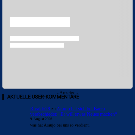
Überspringen
- Anzeige -
AKTUELLE USER-KOMMENTARE
Rivaldo78
zu
Araújo hat sich bei Barça
verabschiedet: „Er will etwas Neues machen“
9. August 2026
was hat Araujo bei uns so verdient.