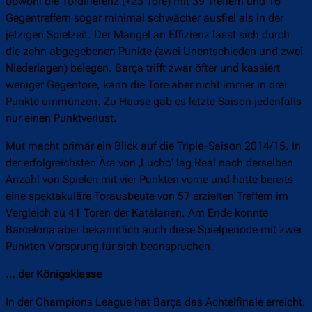
obwohl die Tordifferenz (+23 Tore) mit 39 Treffern und 16
Gegentreffern sogar minimal schwächer ausfiel als in der
jetzigen Spielzeit. Der Mangel an Effizienz lässt sich durch
die zehn abgegebenen Punkte (zwei Unentschieden und zwei
Niederlagen) belegen. Barça trifft zwar öfter und kassiert
weniger Gegentore, kann die Tore aber nicht immer in drei
Punkte ummünzen. Zu Hause gab es letzte Saison jedenfalls
nur einen Punktverlust.
Mut macht primär ein Blick auf die Triple-Saison 2014/15. In
der erfolgreichsten Ära von ‚Lucho‘ lag Real nach derselben
Anzahl von Spielen mit vier Punkten vorne und hatte bereits
eine spektakuläre Torausbeute von 57 erzielten Treffern im
Vergleich zu 41 Toren der Katalanen. Am Ende konnte
Barcelona aber bekanntlich auch diese Spielperiode mit zwei
Punkten Vorsprung für sich beanspruchen.
… der Königsklasse
In der Champions League hat Barça das Achtelfinale erreicht.