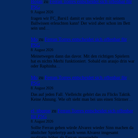
Bojan
zu
Ferran Torres entscheidet sich offenbar für
PSG
9. August 2026
fragen wir FC_Barsi1 damit er uns wieder mit seinem
Ballwissen erleuchten kann! Der wird aber schon im Bett
sein und…
Mo
zu
Ferran Torres entscheidet sich offenbar für
PSG
8. August 2026
Meinetwegen dann das davor. Mit den richtigen Spielern
hat es nichts Merhi funktioniert. Sobald ein araujo drin war
oder Raphinha…
Mo
zu
Ferran Torres entscheidet sich offenbar für
PSG
8. August 2026
Das auf jeden Fall. Vielleicht gehört das zu Flicks Taktik.
Keine Ahnung. Wie oft sieht man bei uns einen Stürmer…
el_tiburon
zu
Ferran Torres entscheidet sich offenbar
für PSG
8. August 2026
Sollte Ferran gehen würde Alvarez wieder Sinn machen da
ähnlicher Spielertyp auch wenn Alvarez insgesamt
qualitativ höher als Ferran anzusiedeln…