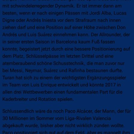
mit schwindelerregender Dynamik. Er ist immer dann am
besten, wenn er nach einigen Pässen mit Jordi Alba, Lucas
Digne oder Andrés Iniesta vor dem Strafraum nach innen
ziehen darf und eine Position auf einer Höhe zwischen Don
Andrés und Luis Suárez einnehmen kann. Der Allrounder, der
in seiner ersten Saison in Barcelona kaum Fuß fassen
konnte, begeistert jetzt durch eine bessere Positionierung auf
dem Platz, Schlüsselpässe im letzten Drittel und eine
atemberaubend schöne Schusstechnik, die man zuvor nur
bei Messi, Neymar, Suárez und Rafinha bestaunen durfte.
Turan hat sich zu einem der wichtigsten Ergänzungsspieler
im Team von Luis Enrique entwickelt und könnte 2017 in
allen drei Wettbewerben einen fundamentalen Part für die
Kaderbreiter und Rotation spielen.
Schlussendlich wäre da noch Paco Alcácer, der Mann, der für
30 Millionen im Sommer vom Liga-Rivalen Valencia
abgekauft wurde, bisher aber nicht wirklich zünden wollte.
Paco positioniert sich gut auf dem Feld, aber es mangelt ihm