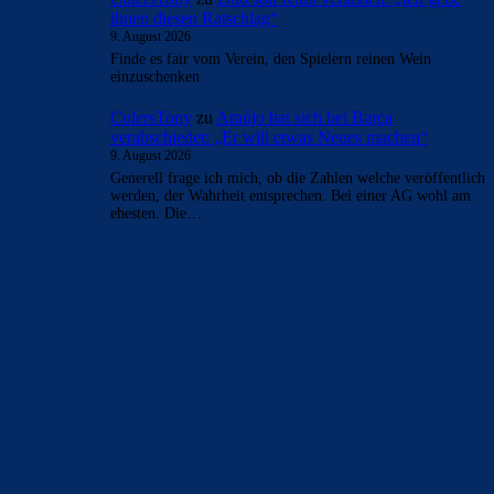
- Anzeige -
AKTUELLE USER-KOMMENTARE
FC_Barcelona1
zu
Ferran Torres entscheidet sich
offenbar für PSG
9. August 2026
geht hauptsächlich an @bojan_Tsch....
FC_Barcelona1
zu
Ferran Torres entscheidet sich
offenbar für PSG
9. August 2026
Dass da Diskussionen überhaupt notwendig sind. Gestern
spielte quasi eine 4. Liga Mannschaft. Da schon Schlüsse
ziehen und Spieler und…