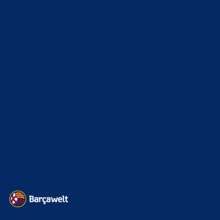
FC_Barcelona1
zu
Ferran Torres entscheidet sich
offenbar für PSG
9. August 2026
Auch, wenn die Klasse eines Ersatzspielers fehlt? Mann,
schaut mal nach wieviel Punkte wir in der MS gemacht
haben. Und…
CulersTony
zu
Duo soll Klub verlassen: „Ich gebe
ihnen diesen Ratschlag“
9. August 2026
Finde es fair vom Verein, den Spielern reinen Wein
einzuschenken
CulersTony
zu
Araújo hat sich bei Barça
verabschiedet: „Er will etwas Neues machen“
9. August 2026
Generell frage ich mich, ob die Zahlen welche veröffentlich
werden, der Wahrheit entsprechen. Bei einer AG wohl am
ehesten. Die…
BILDERGALERIEN
Barça zurück im Camp Nou: Der große Comeback-Tag in Bildern