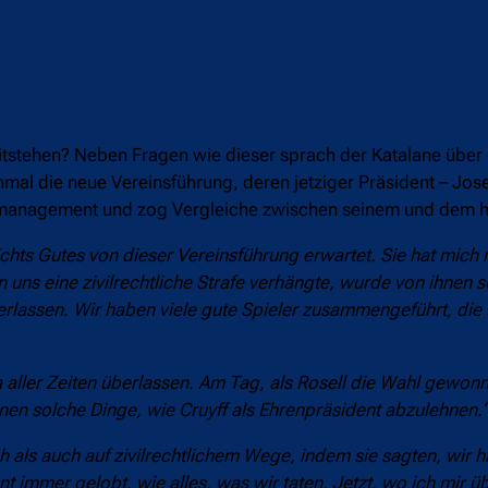
itstehen? Neben Fragen wie dieser sprach der Katalane über 
inmal die neue Vereinsführung, deren jetziger Präsident – Jo
nanzmanagement und zog Vergleiche zwischen seinem und dem h
ichts Gutes von dieser Vereinsführung erwartet. Sie hat mich 
uns eine zivilrechtliche Strafe verhängte, wurde von ihnen 
erlassen. Wir haben viele gute Spieler zusammengeführt, di
aller Zeiten überlassen. Am Tag, als Rosell die Wahl gewonn
 solche Dinge, wie Cruyff als Ehrenpräsident abzulehnen.
 als auch auf zivilrechtlichem Wege, indem sie sagten, wir hä
mer gelobt, wie alles, was wir taten. Jetzt, wo ich mir üb