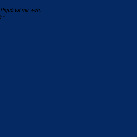
Piqué tut mir weh,
t.“