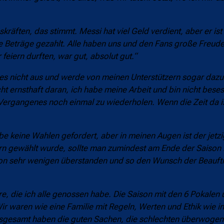
räften, das stimmt. Messi hat viel Geld verdient, aber er ist
e Beträge gezahlt. Alle haben uns und den Fans große Freude
feiern durften, war gut, absolut gut.“
 es nicht aus und werde von meinen Unterstützern sogar dazu 
ht ernsthaft daran, ich habe meine Arbeit und bin nicht bese
ergangenes noch einmal zu wiederholen. Wenn die Zeit da is
be keine Wahlen gefordert, aber in meinen Augen ist der jetzi
ern gewählt wurde, sollte man zumindest am Ende der Saison 
on sehr wenigen überstanden und so den Wunsch der Beauftra
e, die ich alle genossen habe. Die Saison mit den 6 Pokalen 
r waren wie eine Familie mit Regeln, Werten und Ethik wie in 
insgesamt haben die guten Sachen, die schlechten überwogen