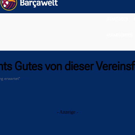
STARTSEITE
VERMISCHTES
hts Gutes von dieser Vereins
ng erwartet“
- Anzeige -