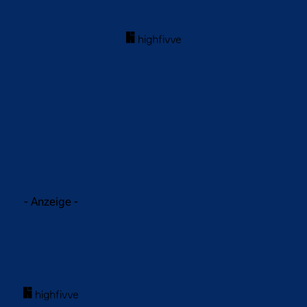
acebook
Twitter
WhatsApp
- Anzeige -