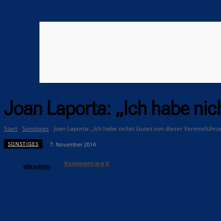
Joan Laporta: „Ich habe nic
Start
Sonstiges
Joan Laporta: „Ich habe nichts Gutes von dieser Vereinsführu
SONSTIGES
7. November 2014
Kommentare
0
siteadmin