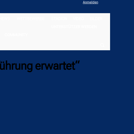
Anmelden
NEWS
WETTBEWERBE
STADION
VIDEO
BILDER
UNTERSTÜTZER WERDEN
COMMUNITY
führung erwartet“