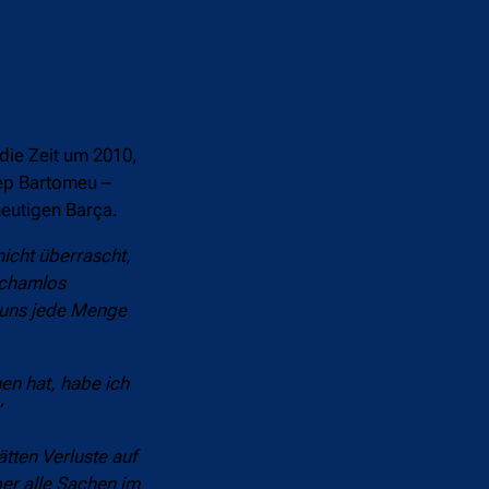
die Zeit um 2010,
sep Bartomeu –
eutigen Barça.
nicht überrascht,
schamlos
e uns jede Menge
en hat, habe ich
“
tten Verluste auf
er alle Sachen im