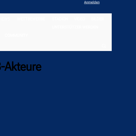
Anmelden
NEWS
WETTBEWERBE
STADION
VIDEO
BILDER
UNTERSTÜTZER WERDEN
COMMUNITY
-Akteure