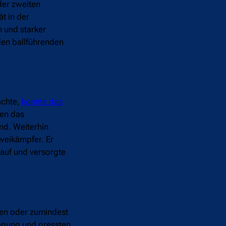
der zweiten
t in der
n und starker
den ballführenden
achte,
konnte das
ten das
nd. Weiterhin
Zweikämpfer. Er
 auf und versorgte
fen oder zumindest
wegung und pressten