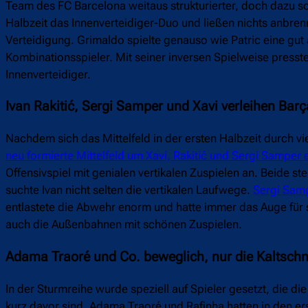
Team des FC Barcelona weitaus strukturierter, doch dazu so
Halbzeit das Innenverteidiger-Duo und ließen nichts anbren
Verteidigung. Grimaldo spielte genauso wie Patric eine gut a
Kombinationsspieler. Mit seiner inversen Spielweise presst
Innenverteidiger.
Ivan Rakitić, Sergi Samper und Xavi verleihen Barç
Nachdem sich das Mittelfeld in der ersten Halbzeit durch
neu formierte Mittelfeld um Xavi, Rakitić und Sergi Samper 
Offensivspiel mit genialen vertikalen Zuspielen an. Beide s
suchte Ivan nicht selten die vertikalen Laufwege.
Sergi Sam
entlastete die Abwehr enorm und hatte immer das Auge für sei
auch die Außenbahnen mit schönen Zuspielen.
Adama Traoré und Co. beweglich, nur die Kaltschnä
In der Sturmreihe wurde speziell auf Spieler gesetzt, die 
kurz davor sind. Adama Traoré und Rafinha hatten in den e