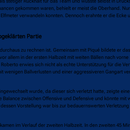
ls stetiger Rückhalt für das Team und wusste selbst in Druck
hancen gekommen waren, behielt er meist die Oberhand. Nur 
n Elfmeter verwandeln konnten. Dennoch erahnte er die Ecke 
bgeklärten Partie
 durchaus zu rechnen ist. Gemeinsam mit Piqué bildete er das
vor allem in der ersten Halbzeit mit weiten Bällen nach vorne
 Roberto erwies sich nicht als echte Unterstützung für die Ve
 mit wenigen Ballverlusten und einer aggressiveren Gangart v
gewechselt wurde, da dieser sich verletzt hatte, zeigte eine 
ute Balance zwischen Offensive und Defensive und könnte mit 
dessen Vorstellung war bis zur bedauernswerten Verletzung 
 kamen im Verlauf der zweiten Halbzeit. In den zweiten 45 Mi