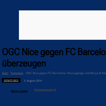
OGC Nice gegen FC Barcelo
überzeugen
Start
Sonstiges
OGC Nice gegen FC Barcelona: Neuzugänge und Barça B-Ak
SONSTIGES
3. August 2014
Kommentare
0
Barca_undso