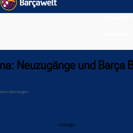
STARTSEITE
VERMISCHTES
na: Neuzugänge und Barça B
teure überzeugen
- Anzeige -