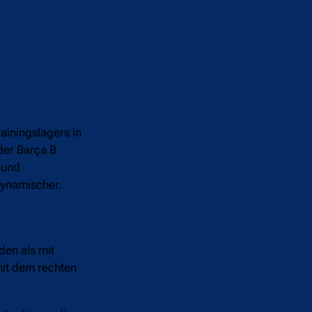
ainingslagers in
der Barça B
 und
dynamischer.
den als mit
mit dem rechten