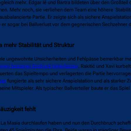
gleich mehr. Edgar Ié und Bartra bildeten über den Großteil 
nen. Mehr noch, sie verliehen dem Team eine höhere Stabilitä
usbalancierte Partie. Er zeigte sich als sichere Anspielstatio
e er sogar bei Ballverlust vor dem gegnerischen Sechzehner 
a mehr Stabilität und Struktur
 viele ungewohnte Unsicherheiten und Fehlpässe bemerkbar m
einen besseren Eindruck hinterlassen
. Rakitić und Xavi kurbel
teuerten das Spieltempo und verlagerten die Partie hervorrage
per
fungierte als sehr sichere Anspielstation und als starker 
ne Mitspieler. Als typischer Ballverteiler baute er das Spiel
uzigkeit fehlt
die La Masia durchlaufen haben und nun den Durchbruch schaf
rsten 45 Spielminuten die Ehre. Beide waren in ständiger Be