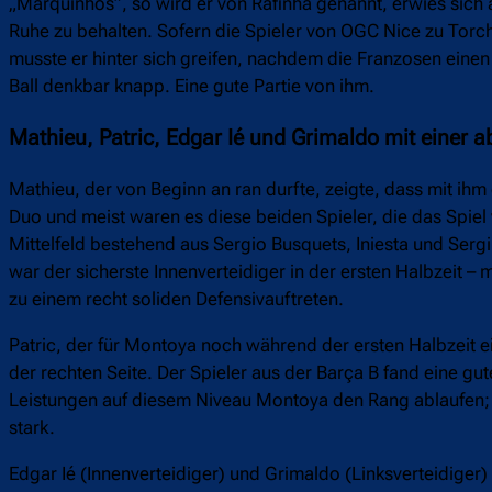
„Marquinhos”, so wird er von Rafinha genannt, erwies sich a
Ruhe zu behalten. Sofern die Spieler von OGC Nice zu Torc
musste er hinter sich greifen, nachdem die Franzosen eine
Ball denkbar knapp. Eine gute Partie von ihm.
Mathieu, Patric, Edgar Ié und Grimaldo mit einer a
Mathieu, der von Beginn an ran durfte, zeigte, dass mit ihm
Duo und meist waren es diese beiden Spieler, die das Spiel 
Mittelfeld bestehend aus Sergio Busquets, Iniesta und Sergi
war der sicherste Innenverteidiger in der ersten Halbzeit –
zu einem recht soliden Defensivauftreten.
Patric, der für Montoya noch während der ersten Halbzeit ein
der rechten Seite. Der Spieler aus der Barça B fand eine g
Leistungen auf diesem Niveau Montoya den Rang ablaufen; 
stark.
Edgar Ié (Innenverteidiger) und Grimaldo (Linksverteidiger)