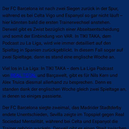
Der FC Barcelona ist nach zwei Siegen zurück in der Spur,
während es bei Celta Vigo und Espanyol so gar nicht läuft –
hier könnten bald die ersten Trainerwechsel anstehen.
Derweil gibt es Zwist bezüglich einer Abseitsentscheidung
und somit der Einbindung von VAR. In TIKI TAKA, dem
Podcast zu La Liga, wird wie immer detailliert auf den
Spieltag in Spanien zurückgeblickt. In diesem Fall sogar auf
zwei Spieltage, dann es stand eine englische Woche an.
Viel los in La Liga: In TIKI TAKA – dem La Liga Podcast
von
REAL TOTAL
und Barçawelt, gibt es für Nils Kern und
Alex Truica diesmal allerhand zu besprechen. Denn es
standen dank der englischen Woche gleich zwei Spieltage an,
in denen so einiges passierte.
Der FC Barcelona siegte zweimal, das Madrider Stadtderby
endete Unentschieden, Sevilla zeigte im Topspiel gegen Real
Sociedad Mentalität, während bei Celta und Espanyol die
Trainer gehörig wackeln. Derweil gibt es einen Streit zwischen