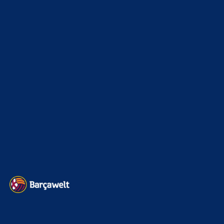
La Liga
3264
Champions League
1112
Interview & PK
888
Sonstiges
675
Kader
626
Transfermarkt
601
Impressum
Datenschutz
Kontakt