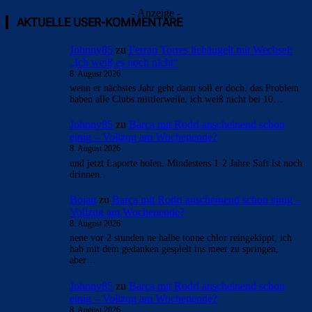
- Anzeige -
AKTUELLE USER-KOMMENTARE
Johnny85
zu
Ferran Torres liebäugelt mit Wechsel:
„Ich weiß es noch nicht“
8. August 2026
wenn er nächstes Jahr geht dann soll er doch. das Problem
haben alle Clubs mittlerweile. ich weiß nicht bei 10…
Johnny85
zu
Barça mit Rodri anscheinend schon
einig – Vollzug am Wochenende?
8. August 2026
und jetzt Laporte holen. Mindestens 1-2 Jahre Saft ist noch
drinnen.
Bojan
zu
Barça mit Rodri anscheinend schon einig –
Vollzug am Wochenende?
8. August 2026
nene vor 2 stunden ne halbe tonne chlor reingekippt, ich
hab mit dem gedanken gespielt ins meer zu springen,
aber…
Johnny85
zu
Barça mit Rodri anscheinend schon
einig – Vollzug am Wochenende?
8. August 2026