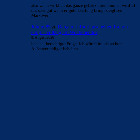
also wenn wirklich das ganze gehakz übernommen wird ist
das sehr gut wenn er gute Leistung bringt steigt sein
Marktwert.
Johnny85
zu
Barça mit Rodri anscheinend schon
einig – Vollzug am Wochenende?
8. August 2026
hahaha, berechtigte Frage. ich würde im als rechter
Außenverteidiger behalten.
BILDERGALERIEN
Barça zurück im Camp Nou: Der große Comeback-Tag in Bildern
22. November 2025
Heim und auswärts: Das sollen die Trikots von Barça für die Saison
2025/26 sein
6. Januar 2025
WEITERE KATEGORIEN
News
4693
xTop News
4118