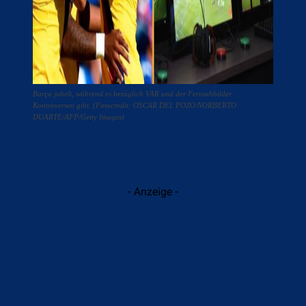
Barça jubelt, während es bezüglich VAR und der Fernsehbilder
Kontroversen gibt. (Fotocredit: OSCAR DEL POZO/NORBERTO
DUARTE/AFP/Getty Images)
- Anzeige -