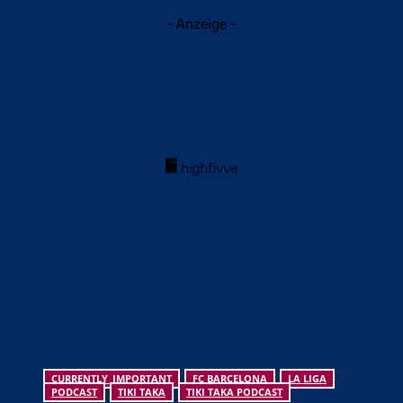
- Anzeige -
CURRENTLY_IMPORTANT
FC BARCELONA
LA LIGA
PODCAST
TIKI TAKA
TIKI TAKA PODCAST