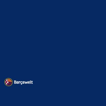
Champions League
1112
Interview & PK
888
Sonstiges
675
Kader
626
Transfermarkt
599
Impressum
Datenschutz
Kontakt