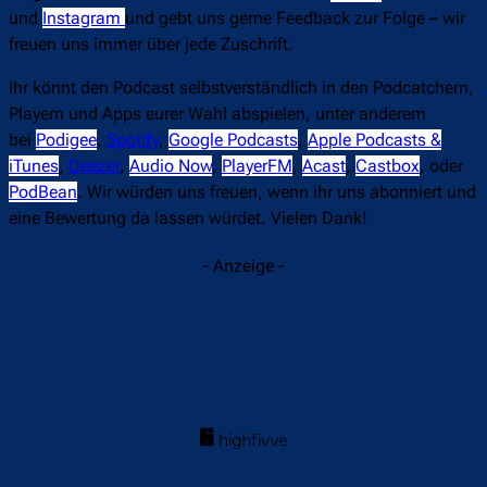
und
Instagram
und gebt uns gerne Feedback zur Folge – wir
freuen uns immer über jede Zuschrift.
Ihr könnt den Podcast selbstverständlich in den Podcatchern,
Playern und Apps eurer Wahl abspielen, unter anderem
bei
Podigee
,
Spotify
,
Google Podcasts
,
Apple Podcasts &
iTunes
,
Deezer
,
Audio Now
,
PlayerFM
,
Acast
,
Castbox
, oder
PodBean
. Wir würden uns freuen, wenn ihr uns abonniert und
eine Bewertung da lassen würdet. Vielen Dank!
- Anzeige -