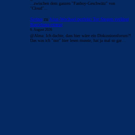
...zwischen dem ganzen "Fanboy-Geschwätz" von
"Cloud"...
Serino
zu
Ajax-Wechsel perfekt: Ter Stegen verlässt
Barcelona erneut
6. August 2026
@Alma: Ich dachte, dass hier wäre ein Diskussionsforum?!
Das was ich "nur" hier lesen musste, hat ja mal so gar…
BILDERGALERIEN
Barça zurück im Camp Nou: Der große Comeback-Tag in Bildern
22. November 2025
Heim und auswärts: Das sollen die Trikots von Barça für die Saison
2025/26 sein
6. Januar 2025
WEITERE KATEGORIEN
News
4691
xTop News
4116
La Liga
3264