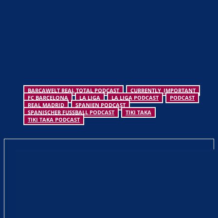
BARÇAWELT REAL TOTAL PODCAST
CURRENTLY_IMPORTANT
FC BARCELONA
LA LIGA
LA LIGA PODCAST
PODCAST
REAL MADRID
SPANIEN PODCAST
SPANISCHER FUSSBALL PODCAST
TIKI TAKA
TIKI TAKA PODCAST