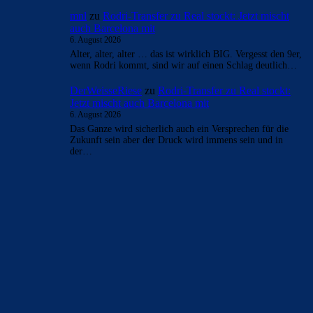
mnl
zu
Rodri-Transfer zu Real stockt: Jetzt mischt
auch Barcelona mit
6. August 2026
Alter, alter, alter … das ist wirklich BIG. Vergesst den 9er,
wenn Rodri kommt, sind wir auf einen Schlag deutlich…
DerWeisseRiese
zu
Rodri-Transfer zu Real stockt:
Jetzt mischt auch Barcelona mit
6. August 2026
Das Ganze wird sicherlich auch ein Versprechen für die
Zukunft sein aber der Druck wird immens sein und in
der…
BILDERGALERIEN
Barça zurück im Camp Nou: Der große Comeback-Tag in Bildern
22. November 2025
Heim und auswärts: Das sollen die Trikots von Barça für die Saison
2025/26 sein
6. Januar 2025
WEITERE KATEGORIEN