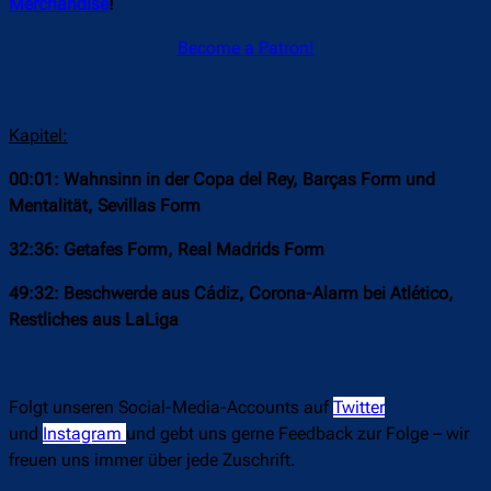
Merchandise
!
Become a Patron!
Kapitel:
00:01: Wahnsinn in der Copa del Rey, Barças Form und
Mentalität, Sevillas Form
32:36: Getafes Form, Real Madrids Form
49:32: Beschwerde aus Cádiz, Corona-Alarm bei Atlético,
Restliches aus LaLiga
Folgt unseren Social-Media-Accounts auf
Twitter
und
Instagram
und gebt uns gerne Feedback zur Folge – wir
freuen uns immer über jede Zuschrift.