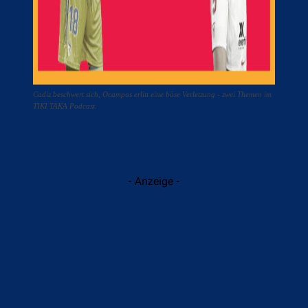
Cadiz beschwert sich, Ocampos erlitt eine böse Verletzung - zwei Themen im
TIKI TAKA Podcast.
- Anzeige -