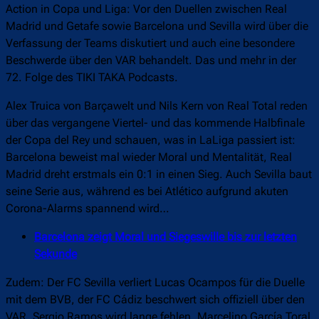
Action in Copa und Liga: Vor den Duellen zwischen Real
Madrid und Getafe sowie Barcelona und Sevilla wird über die
Verfassung der Teams diskutiert und auch eine besondere
Beschwerde über den VAR behandelt. Das und mehr in der
72. Folge des TIKI TAKA Podcasts.
Alex Truica von Barçawelt und Nils Kern von Real Total reden
über das vergangene Viertel- und das kommende Halbfinale
der Copa del Rey und schauen, was in LaLiga passiert ist:
Barcelona beweist mal wieder Moral und Mentalität, Real
Madrid dreht erstmals ein 0:1 in einen Sieg. Auch Sevilla baut
seine Serie aus, während es bei Atlético aufgrund akuten
Corona-Alarms spannend wird…
Barcelona zeigt Moral und Siegeswille bis zur letzten
Sekunde
Zudem: Der FC Sevilla verliert Lucas Ocampos für die Duelle
mit dem BVB, der FC Cádiz beschwert sich offiziell über den
VAR, Sergio Ramos wird lange fehlen, Marcelino García Toral