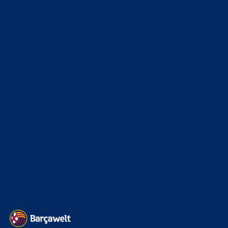
News
4692
xTop News
4117
La Liga
3264
Champions League
1112
Interview & PK
888
Sonstiges
675
Kader
626
Transfermarkt
600
Impressum
Datenschutz
Kontakt