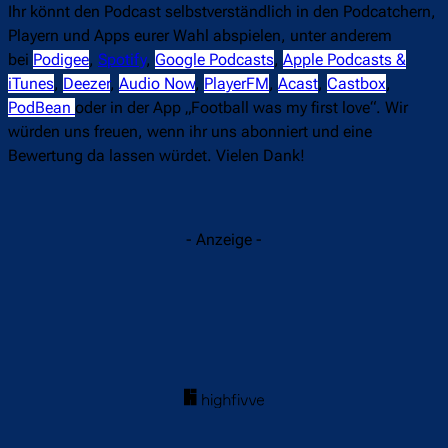
Ihr könnt den Podcast selbstverständlich in den Podcatchern,
Playern und Apps eurer Wahl abspielen, unter anderem
bei
Podigee
,
Spotify
,
Google Podcasts
,
Apple Podcasts &
iTunes
,
Deezer
,
Audio Now
,
PlayerFM
,
Acast
,
Castbox
,
PodBean
oder in der App „Football was my first love“. Wir
würden uns freuen, wenn ihr uns abonniert und eine
Bewertung da lassen würdet. Vielen Dank!
- Anzeige -