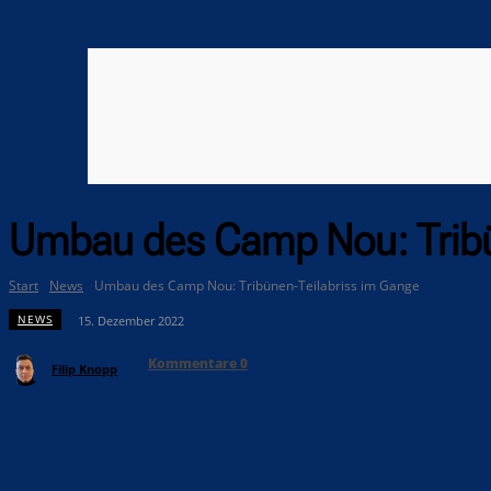
Umbau des Camp Nou: Tribü
Start
News
Umbau des Camp Nou: Tribünen-Teilabriss im Gange
NEWS
15. Dezember 2022
Kommentare
0
Filip Knopp