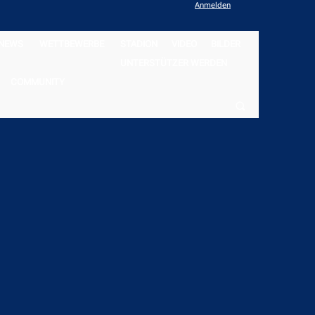
Anmelden
NEWS
WETTBEWERBE
STADION
VIDEO
BILDER
UNTERSTÜTZER WERDEN
COMMUNITY