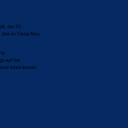
att, der FC
, das im Camp Nou
rta
gs auf der
hand eines kurzen