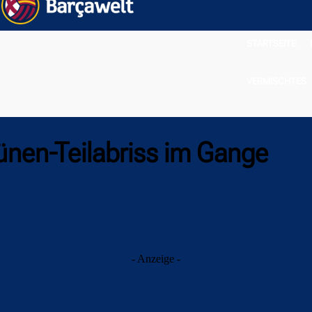
STARTSEITE
VERMISCHTES
nen-Teilabriss im Gange
- Anzeige -