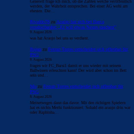
Generell frage ich mich, ob die Zahlen welche veröffentlich
werden, der Wahrheit entsprechen. Bei einer AG wohl am
ehesten. Die…
Rivaldo78
zu
Araújo hat sich bei Barça
verabschiedet: „Er will etwas Neues machen“
9. August 2026
was hat Araujo bei uns so verdient.
Bojan
zu
Ferran Torres entscheidet sich offenbar für
PSG
9. August 2026
fragen wir FC_Barsi1 damit er uns wieder mit seinem
Ballwissen erleuchten kann! Der wird aber schon im Bett
sein und…
Mo
zu
Ferran Torres entscheidet sich offenbar für
PSG
8. August 2026
Meinetwegen dann das davor. Mit den richtigen Spielern
hat es nichts Merhi funktioniert. Sobald ein araujo drin war
oder Raphinha…