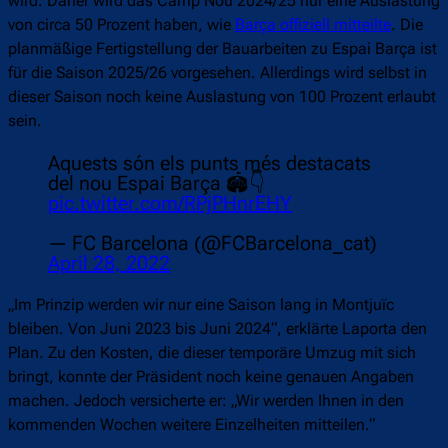
wird. Daher wird das Camp Nou 2024/25 nur eine Auslastung
von circa 50 Prozent haben, wie
Barça offiziell mitteilte
. Die
planmäßige Fertigstellung der Bauarbeiten zu Espai Barça ist
für die Saison 2025/26 vorgesehen. Allerdings wird selbst in
dieser Saison noch keine Auslastung von 100 Prozent erlaubt
sein.
Aquests són els punts més destacats
del nou Espai Barça 🏟👇
pic.twitter.com/RPjPHnrEHY
— FC Barcelona (@FCBarcelona_cat)
April 28, 2022
„Im Prinzip werden wir nur eine Saison lang in Montjuïc
bleiben. Von Juni 2023 bis Juni 2024“, erklärte Laporta den
Plan. Zu den Kosten, die dieser temporäre Umzug mit sich
bringt, konnte der Präsident noch keine genauen Angaben
machen. Jedoch versicherte er: „Wir werden Ihnen in den
kommenden Wochen weitere Einzelheiten mitteilen.“