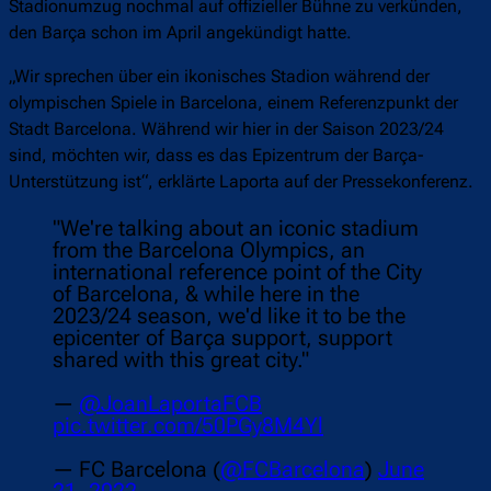
Stadionumzug nochmal auf offizieller Bühne zu verkünden,
den Barça schon im April angekündigt hatte.
„Wir sprechen über ein ikonisches Stadion während der
olympischen Spiele in Barcelona, einem Referenzpunkt der
Stadt Barcelona. Während wir hier in der Saison 2023/24
sind, möchten wir, dass es das Epizentrum der Barça-
Unterstützung ist“, erklärte Laporta auf der Pressekonferenz.
"We're talking about an iconic stadium
from the Barcelona Olympics, an
international reference point of the City
of Barcelona, & while here in the
2023/24 season, we'd like it to be the
epicenter of Barça support, support
shared with this great city."
—
@JoanLaportaFCB
pic.twitter.com/50PGy8M4Yl
— FC Barcelona (
@FCBarcelona
)
June