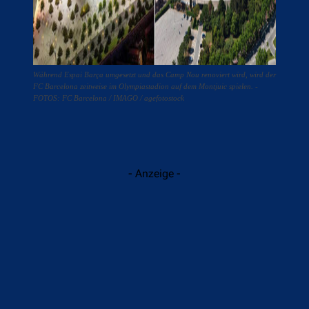
Während Espai Barça umgesetzt und das Camp Nou renoviert wird, wird der
FC Barcelona zeitweise im Olympiastadion auf dem Montjuic spielen. -
FOTOS: FC Barcelona / IMAGO / agefotostock
- Anzeige -