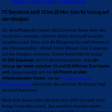
Spotify künftig beim FC Barcelona
FC Barcelona zahlt 15 bis 20 Mio. Euro für Umzug auf
den Montjuïc
Zur darauffolgenden Saison 2023/24 muss Barça dann das
Camp Nou verlassen, während dieses strukturell komplett
umgebaut wird. Dann wird die Blaugrana für zwölf Monate in
das Olympiastadion, offiziell Estadi Olímpic Lluís Companys,
auf den Montjuïc umziehen. Dieses bietet Platz für knapp
55.000 Zuschauer.
Der FC Barcelona schätzt, dass
der
Umzug den Verein zwischen 15 und 20 Millionen Euro kosten
wird.
Barça beteiligt sich mit
64 Prozent an allen
infrastrukturellen Kosten
, wie der
FC Barcelona via
Pressemitteilung
verkündete, die restlichen 36 Prozent trägt
die Stadt Barcelona.
Nach einer Saison kehrt der Klub dann 2024 ins noch nicht
fertige Camp Nou zurück, das weiterhin renoviert werden