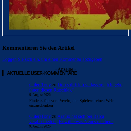
Kommentieren Sie den Artikel
Loggen Sie sich ein, um einen Kommentar abzugeben
- Anzeige -
AKTUELLE USER-KOMMENTARE
CulersTony
zu
Duo soll Klub verlassen: „Ich gebe
ihnen diesen Ratschlag“
9. August 2026
Finde es fair vom Verein, den Spielern reinen Wein
einzuschenken
CulersTony
zu
Araújo hat sich bei Barça
verabschiedet: „Er will etwas Neues machen“
9. August 2026