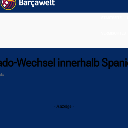
STARTSEITE
VERMISCHTES
ado-Wechsel innerhalb Spani
ekt
- Anzeige -