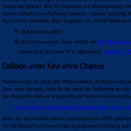
Personalie geklärt. Wie die Katalanen am Montagmittag mitte
haben Collados Verpflichtung bestätigt. Collado verbringt 
Elche nicht vereinbart. Nach Angaben der
SPORT
teilen sic
💚 𝐀́𝐋𝐄𝐗 𝐂𝐎𝐋𝐋𝐀𝐃𝐎 🤍
🆕 ¡El centrocampista llega cedido del
@FCBarcelona
— Elche Club de Fútbol 🌴🥇 (@elchecf)
August 15, 2
Collado unter Xavi ohne Chance
Nachdem der 23 Jahre alte Offensivakteur die Rückrunde d
Tore, eine Vorlage), folgt für ihn nach der Teilnahme an de
der Blaugrana hatte er angesichts der hohen Konkurrenzsitua
Xavi sucht den Super-Angriff: Sieben Profis, nur drei P
Mitte Juli soll Collado seinen ursprünglich bis 2023 gelaufen
Für die Barça-Profis kommt das Eigengewächs bislang auf led