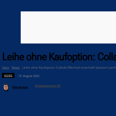
Leihe ohne Kaufoption: Coll
Start
News
Leihe ohne Kaufoption: Collado-Wechsel innerhalb Spaniens perf
NEWS
15. August 2022
Kommentare
22
Filip Knopp