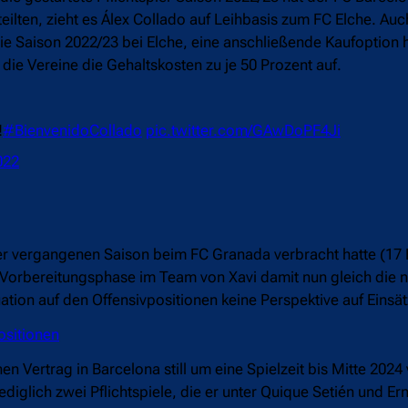
ilten, zieht es Álex Collado auf Leihbasis zum FC Elche. Auc
die Saison 2022/23 bei Elche, eine anschließende Kaufoption
h die Vereine die Gehaltskosten zu je 50 Prozent auf.
!
#BienvenidoCollado
pic.twitter.com/GAwDoPF4Ji
022
er vergangenen Saison beim FC Granada verbracht hatte (17 
r Vorbereitungsphase im Team von Xavi damit nun gleich die n
tion auf den Offensivpositionen keine Perspektive auf Einsät
ositionen
en Vertrag in Barcelona still um eine Spielzeit bis Mitte 2024
iglich zwei Pflichtspiele, die er unter Quique Setién und Er