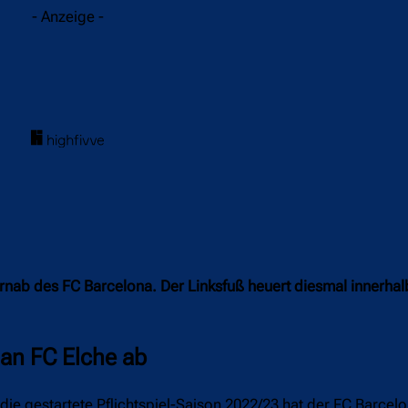
- Anzeige -
ernab des FC Barcelona. Der Linksfuß heuert diesmal innerha
 an FC Elche ab
e gestartete Pflichtspiel-Saison 2022/23 hat der FC Barcelo