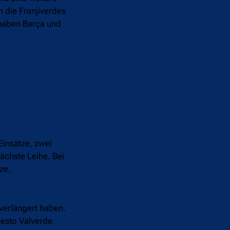
h die Franjiverdes
 haben Barça und
Einsätze, zwei
ächste Leihe. Bei
ze.
 verlängert haben.
nesto Valverde