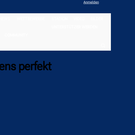
Anmelden
NEWS
WETTBEWERBE
STADION
VIDEO
BILDER
UNTERSTÜTZER WERDEN
COMMUNITY
ens perfekt