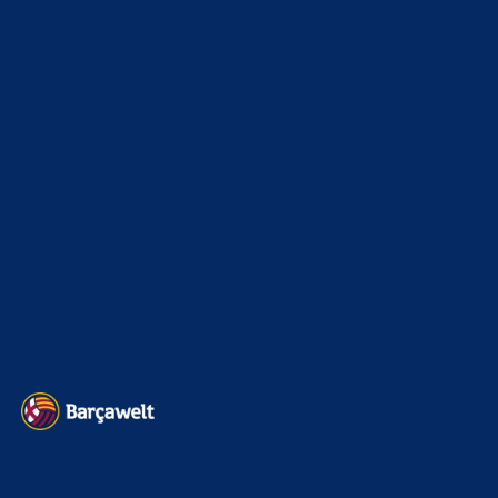
La Liga
3264
Champions League
1112
Interview & PK
888
Sonstiges
675
Kader
626
Transfermarkt
601
Impressum
Datenschutz
Kontakt