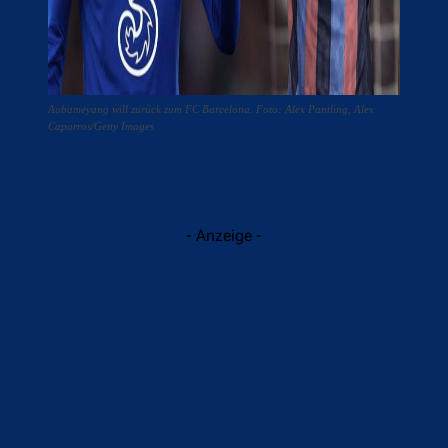
Aubameyang will zurück zum FC Barcelona. Foto: Alex Pantling, Alex
Caparros/Getty Images
- Anzeige -