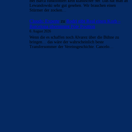
Bei Barca funktioniert kein klassischer 9er. Das hat man an
Lewandowski sehr gut gesehen. Wir brauchen einen
Stürmer der zocken…
Clouds: Experte
zu
Rodri gibt Real einen Korb –
Barcelona übernimmt Pole Position
6. August 2026
Wenn die es schaffen noch Alvarez über die Bühne zu
bringen… das wäre der wahrscheinlich beste
Transfersommer der Vereinsgeschichte. Cancelo…
BILDERGALERIEN
Barça zurück im Camp Nou: Der große Comeback-Tag in Bildern
22. November 2025
Heim und auswärts: Das sollen die Trikots von Barça für die Saison
2025/26 sein
6. Januar 2025
WEITERE KATEGORIEN
News
4693
xTop News
4118