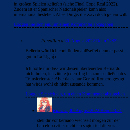
in großen Spielen geliefert (siehe Final Copa Real 2022).
Zudem ist er Spanischer Nationalspieler, kann also
international bestehen. Alles Dinge, die Xavi doch genau will.
Loggen Sie sich ein, um einen Kommentar abzugeben
ForzaBarca
30. August 2022 Beim 22:09
Bellerin würd ich cool finden ablösefrei denn er passt
gut in La Liga👍
Ich hoffe nur dass wir diesen überteuerten Bernardo
nicht holen, ich zittere jeden Tag bis zum schließen des
Transferfenster. Aber da es nur Gerard Romero gesagt
hat wirds wohl eh nicht zustande kommen.
Loggen Sie sich ein, um einen Kommentar abzugeben
Katsura
30. August 2022 Beim 23:31
stell dir vor bernado wechselt morgen zur der
barcelona zitter nicht ich sagte stell dir vor.