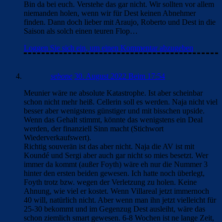
Bin da bei euch. Verstehe das gar nicht. Wir sollten vor allem
niemanden holen, wenn wir für Dest keinen Abnehmer
finden. Dann doch lieber mit Araujo, Roberto und Dest in die
Saison als solch einen teuren Flop…
Loggen Sie sich ein, um einen Kommentar abzugeben
sebone
30. August 2022 Beim 17:54
Meunier wäre ne absolute Katastrophe. Ist aber scheinbar
schon nicht mehr heiß. Cellerin soll es werden. Naja nicht viel
besser aber wenigstens günstiger und mit bisschen upside.
Wenn das Gehalt stimmt, könnte das wenigstens ein Deal
werden, der finanziell Sinn macht (Stichwort
Wiederverkaufswert).
Richtig souverän ist das aber nicht. Naja die AV ist mit
Koundé und Sergi aber auch gar nicht so mies besetzt. Wer
immer da kommt (außer Foyth) wäre eh nur die Nummer 3
hinter den ersten beiden gewesen. Ich hatte noch überlegt,
Foyth trotz bzw. wegen der Verletzung zu holen. Keine
Ahnung, wie viel er kostet. Wenn Villareal jetzt immernoch
40 will, natürlich nicht. Aber wenn man ihn jetzt vielleicht für
25-30 bekommt und im Gegenzug Dest ausleiht, wäre das
schon ziemlich smart gewesen. 6-8 Wochen ist ne lange Zeit,