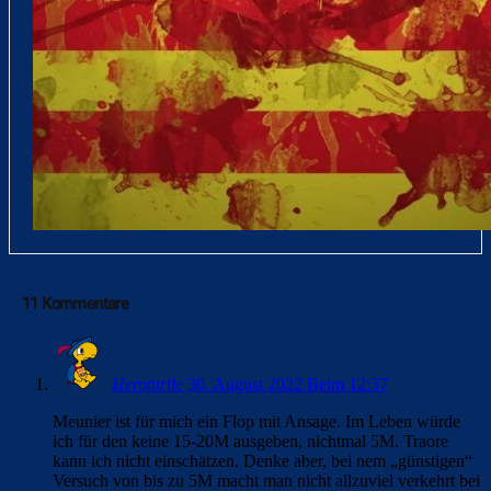
11 Kommentare
Heroturtle
30. August 2022 Beim 12:37
Meunier ist für mich ein Flop mit Ansage. Im Leben würde
ich für den keine 15-20M ausgeben, nichtmal 5M. Traore
kann ich nicht einschätzen. Denke aber, bei nem „günstigen“
Versuch von bis zu 5M macht man nicht allzuviel verkehrt bei