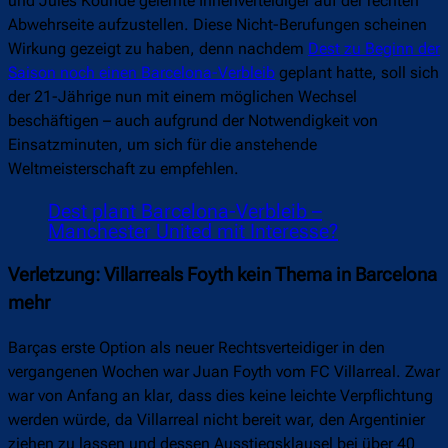
und Jules Koundé gelernte Innenverteidiger auf der rechten
Abwehrseite aufzustellen. Diese Nicht-Berufungen scheinen
Wirkung gezeigt zu haben, denn nachdem
Dest zu Beginn der
Saison noch einen Barcelona-Verbleib
geplant hatte, soll sich
der 21-Jährige nun mit einem möglichen Wechsel
beschäftigen – auch aufgrund der Notwendigkeit von
Einsatzminuten, um sich für die anstehende
Weltmeisterschaft zu empfehlen.
Dest plant Barcelona-Verbleib –
Manchester United mit Interesse?
Verletzung: Villarreals Foyth kein Thema in Barcelona
mehr
Barças erste Option als neuer Rechtsverteidiger in den
vergangenen Wochen war Juan Foyth vom FC Villarreal. Zwar
war von Anfang an klar, dass dies keine leichte Verpflichtung
werden würde, da Villarreal nicht bereit war, den Argentinier
ziehen zu lassen und dessen Ausstiegsklausel bei über 40