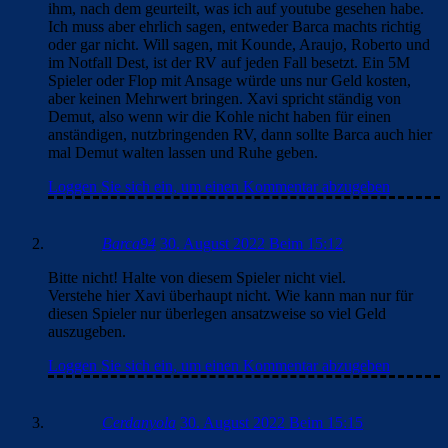
ihm, nach dem geurteilt, was ich auf youtube gesehen habe.
Ich muss aber ehrlich sagen, entweder Barca machts richtig
oder gar nicht. Will sagen, mit Kounde, Araujo, Roberto und
im Notfall Dest, ist der RV auf jeden Fall besetzt. Ein 5M
Spieler oder Flop mit Ansage würde uns nur Geld kosten,
aber keinen Mehrwert bringen. Xavi spricht ständig von
Demut, also wenn wir die Kohle nicht haben für einen
anständigen, nutzbringenden RV, dann sollte Barca auch hier
mal Demut walten lassen und Ruhe geben.
Loggen Sie sich ein, um einen Kommentar abzugeben
Barca94
30. August 2022 Beim 15:12
Bitte nicht! Halte von diesem Spieler nicht viel.
Verstehe hier Xavi überhaupt nicht. Wie kann man nur für
diesen Spieler nur überlegen ansatzweise so viel Geld
auszugeben.
Loggen Sie sich ein, um einen Kommentar abzugeben
Cerdanyola
30. August 2022 Beim 15:15