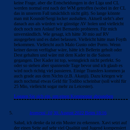
keine Frage, aber die Entscheidungen in der Liga und CL
werden normal erst nach der WM getroffen (wobei in der CL
das in unserem Fall tatsächlich nicht gilt). So lange könnte
man mit Koundé/Sergi locker aushalten. Aktuell sieht’s aber
danach aus als würden wir günstige AV holen und vielleicht
doch noch nen Anlauf bei Bernardo probieren. Für mich
unverständlich. Wie gesagt, ich hätte 30 mio auf RV
ausgegeben und es dabei belassen. Vielleicht hätte man Foyth
bekommen. Vielleicht auch Malo Gusto oder Porro. Wenn
keiner davon verfügbar wäre, hätte ich Bellerin geholt oder
Dest gehalten und wäre mit dem Kader in die Saison
gegangen. Der Kader ist top, wenngleich nicht perfekt. So
oder so stehen aber spannende Tage bevor und ich glaub es
wird noch richtig viel passieren. Einige Transfers kommen ja
auch grade aus dem Nichts (z.B. Akanji). Dazu kriegen wir
auch nochmal etwas Geld für Todibo scheinbar (soll wohl für
25 Mio, vielleicht sogar mehr zu Leicester).
Loggen Sie sich ein, um einen Kommentar abzugeben
leomessi_10
30. August 2022 Beim 18:16
Salud, ich denke da ist ein Muster zu erkennen. Xavi setzt auf
der einen Seite auf sehr viel Qualität und Jugend kompensiert