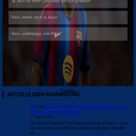
- Anzeige -
AKTUELLE USER-KOMMENTARE
mnl
zu
Barça mit Rodri anscheinend schon einig –
Vollzug am Wochenende?
7. August 2026
Ist das der Hammer! Ich kann mich nicht erinnern, wann
ich mich das letzte Mal bei einem anstehenden Transfer
so…