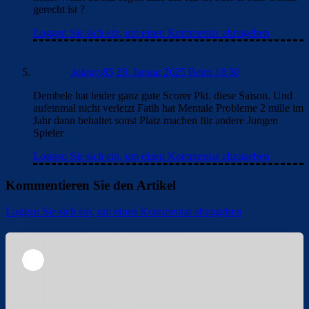
gerecht ist ?
Loggen Sie sich ein, um einen Kommentar abzugeben
Johnny85
28. Januar 2025 Beim 18:30
Dembele hat leider ganz gute Scorer Pkt. diese Saison. Und
aufeinmal nicht verletzt Fatih hat Mentale Probleme 2 mille im
Jahr dann behaltet sonst Platz machen für andere Jungen
Spieler
Loggen Sie sich ein, um einen Kommentar abzugeben
Kommentieren Sie den Artikel
Loggen Sie sich ein, um einen Kommentar abzugeben