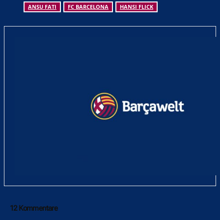
ANSU FATI
FC BARCELONA
HANSI FLICK
12 Kommentare