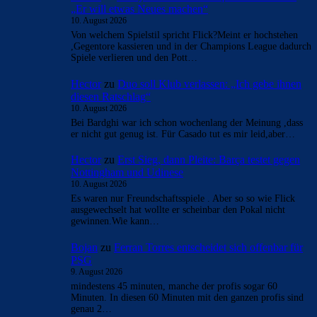
Hector
zu
Araújo hat sich bei Barça verabschiedet:
„Er will etwas Neues machen“
10. August 2026
Von welchem Spielstil spricht Flick?Meint er hochstehen
,Gegentore kassieren und in der Champions League dadurch
Spiele verlieren und den Pott…
Hector
zu
Duo soll Klub verlassen: „Ich gebe ihnen
diesen Ratschlag“
10. August 2026
Bei Bardghi war ich schon wochenlang der Meinung ,dass
er nicht gut genug ist. Für Casado tut es mir leid,aber…
Hector
zu
Erst Sieg, dann Pleite: Barça testet gegen
Nottingham und Udinese
10. August 2026
Es waren nur Freundschaftsspiele . Aber so so wie Flick
ausgewechselt hat wollte er scheinbar den Pokal nicht
gewinnen.Wie kann…
Bojan
zu
Ferran Torres entscheidet sich offenbar für
PSG
9. August 2026
mindestens 45 minuten, manche der profis sogar 60
Minuten. In diesen 60 Minuten mit den ganzen profis sind
genau 2…