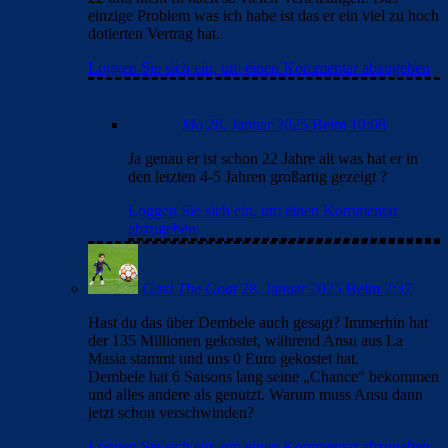
einzige Problem was ich habe ist das er ein viel zu hoch
dotierten Vertrag hat.
Loggen Sie sich ein, um einen Kommentar abzugeben
Mo
28. Januar 2025 Beim 10:08
Ja genau er ist schon 22 Jahre alt was hat er in
den letzten 4-5 Jahren großartig gezeigt ?
Loggen Sie sich ein, um einen Kommentar
abzugeben
Gavi The Goat
28. Januar 2025 Beim 2:37
Hast du das über Dembele auch gesagt? Immerhin hat
der 135 Millionen gekostet, während Ansu aus La
Masia stammt und uns 0 Euro gekostet hat.
Dembele hat 6 Saisons lang seine „Chance“ bekommen
und alles andere als genutzt. Warum muss Ansu dann
jetzt schon verschwinden?
Loggen Sie sich ein, um einen Kommentar abzugeben