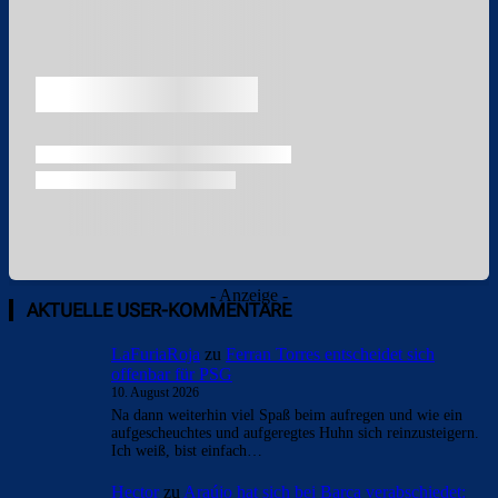
- Anzeige -
AKTUELLE USER-KOMMENTARE
LaFuriaRoja
zu
Ferran Torres entscheidet sich
offenbar für PSG
10. August 2026
Na dann weiterhin viel Spaß beim aufregen und wie ein
aufgescheuchtes und aufgeregtes Huhn sich reinzusteigern.
Ich weiß, bist einfach…