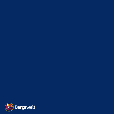
News
4693
xTop News
4118
La Liga
3264
Champions League
1112
Interview & PK
888
Sonstiges
675
Kader
626
Transfermarkt
601
Impressum
Datenschutz
Kontakt