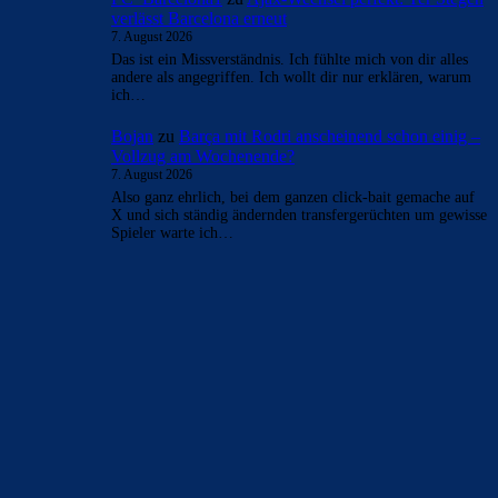
verlässt Barcelona erneut
7. August 2026
Das ist ein Missverständnis. Ich fühlte mich von dir alles
andere als angegriffen. Ich wollt dir nur erklären, warum
ich…
Bojan
zu
Barça mit Rodri anscheinend schon einig –
Vollzug am Wochenende?
7. August 2026
Also ganz ehrlich, bei dem ganzen click-bait gemache auf
X und sich ständig ändernden transfergerüchten um gewisse
Spieler warte ich…
BILDERGALERIEN
Barça zurück im Camp Nou: Der große Comeback-Tag in Bildern
22. November 2025
Heim und auswärts: Das sollen die Trikots von Barça für die Saison
2025/26 sein
6. Januar 2025
WEITERE KATEGORIEN