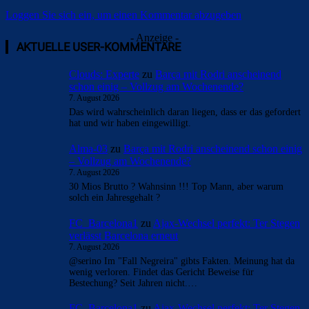
Loggen Sie sich ein, um einen Kommentar abzugeben
- Anzeige -
AKTUELLE USER-KOMMENTARE
Clouds: Experte
zu
Barça mit Rodri anscheinend
schon einig – Vollzug am Wochenende?
7. August 2026
Das wird wahrscheinlich daran liegen, dass er das gefordert
hat und wir haben eingewilligt.
Alma-03
zu
Barça mit Rodri anscheinend schon einig
– Vollzug am Wochenende?
7. August 2026
30 Mios Brutto ? Wahnsinn !!! Top Mann, aber warum
solch ein Jahresgehalt ?
FC_Barcelona1
zu
Ajax-Wechsel perfekt: Ter Stegen
verlässt Barcelona erneut
7. August 2026
@serino Im "Fall Negreira" gibts Fakten. Meinung hat da
wenig verloren. Findet das Gericht Beweise für
Bestechung? Seit Jahren nicht.…
FC_Barcelona1
zu
Ajax-Wechsel perfekt: Ter Stegen