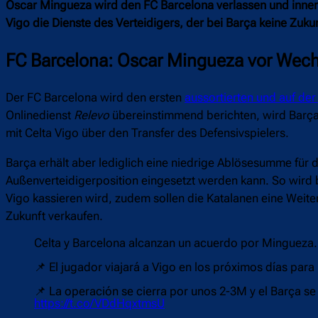
Oscar Mingueza wird den FC Barcelona verlassen und innerh
Vigo die Dienste des Verteidigers, der bei Barça keine Zuku
FC Barcelona: Oscar Mingueza vor Wechs
Der FC Barcelona wird den ersten
aussortierten und auf der
Onlinedienst
Relevo
übereinstimmend berichten, wird Barça
mit Celta Vigo über den Transfer des Defensivspielers.
Barça erhält aber lediglich eine niedrige Ablösesumme für d
Außenverteidigerposition eingesetzt werden kann. So wird b
Vigo kassieren wird, zudem sollen die Katalanen eine Weiter
Zukunft verkaufen.
Celta y Barcelona alcanzan un acuerdo por Mingueza.
📌 El jugador viajará a Vigo en los próximos días para
📌 La operación se cierra por unos 2-3M y el Barça se
https://t.co/VDdHqxtmsU