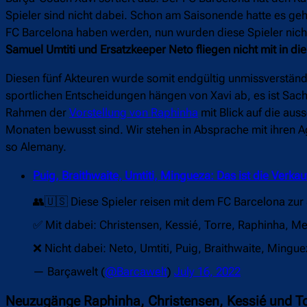
Spieler sind nicht dabei. Schon am Saisonende hatte es gehe
FC Barcelona haben werden, nun wurden diese Spieler nicht
Samuel Umtiti und Ersatzkeeper Neto fliegen nicht mit in di
Diesen fünf Akteuren wurde somit endgültig unmissverständ
sportlichen Entscheidungen hängen von Xavi ab, es ist Sach
Rahmen der
Vorstellung von Raphinha
mit Blick auf die auss
Monaten bewusst sind. Wir stehen in Absprache mit ihren Age
so Alemany.
Puig, Braithwaite, Umtiti, Mingueza: Das ist die Verka
👥🇺🇸 Diese Spieler reisen mit dem FC Barcelona zur
✅ Mit dabei: Christensen, Kessié, Torre, Raphinha, 
❌ Nicht dabei: Neto, Umtiti, Puig, Braithwaite, Mingu
— Barçawelt (
@Barcawelt
)
July 16, 2022
Neuzugänge Raphinha, Christensen, Kessié und To