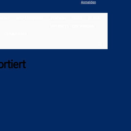
Anmelden
NEWS
WETTBEWERBE
STADION
VIDEO
BILDER
UNTERSTÜTZER WERDEN
COMMUNITY
rtiert