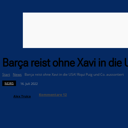
Barça reist ohne Xavi in die
Start
News
Barça reist ohne Xavi in die USA! Riqui Puig und Co. aussortiert
NEWS
16. Juli 2022
Kommentare
12
Alex Truica