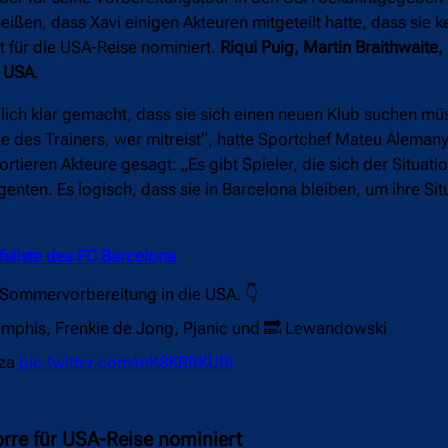
ißen, dass Xavi einigen Akteuren mitgeteilt hatte, dass sie 
 für die USA-Reise nominiert.
Riqui Puig, Martin Braithwaite
e USA
.
lich klar gemacht, dass sie sich einen neuen Klub suchen mü
e des Trainers, wer mitreist“, hatte Sportchef Mateu Aleman
ortieren Akteure gesagt: „Es gibt Spieler, die sich der Situatio
nten. Es logisch, dass sie in Barcelona bleiben, um ihre Situ
ufsliste des FC Barcelona
 Sommervorbereitung in die USA. 👇
Memphis, Frenkie de Jong, Pjanic und 🔜 Lewandowski
eza
pic.twitter.com/mK8KRRKURi
rre für USA-Reise nominiert