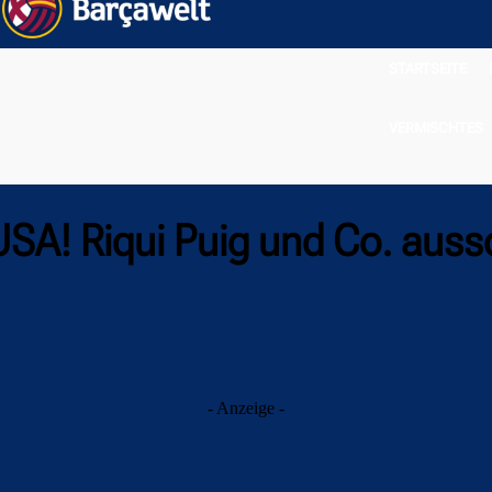
STARTSEITE
VERMISCHTES
 USA! Riqui Puig und Co. ausso
- Anzeige -