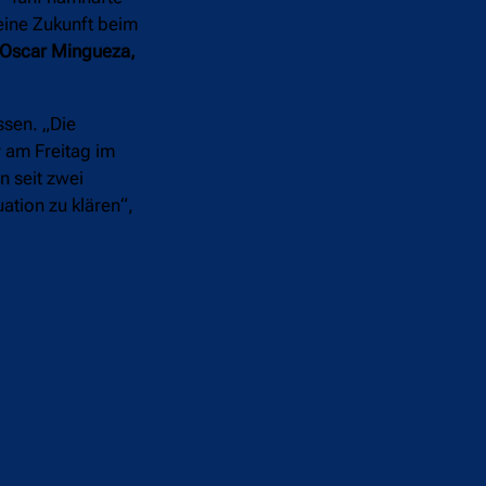
keine Zukunft beim
, Oscar Mingueza,
ssen. „Die
y am Freitag im
n seit zwei
ation zu klären“,