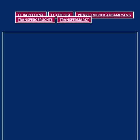
FC BARCELONA
FC CHELSEA
PIERRE-EMERICK AUBAMEYANG
TRANSFERGERÜCHTE
TRANSFERMARKT