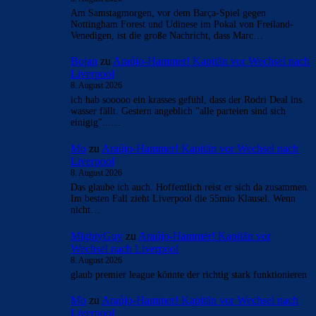
Am Samstagmorgen, vor dem Barça-Spiel gegen
Nottingham Forest und Udinese im Pokal von Freiland-
Venedigen, ist die große Nachricht, dass Marc…
Bojan
zu
Araújo-Hammer! Kapitän vor Wechsel nach
Liverpool
8. August 2026
ich hab sooooo ein krasses gefühl, dass der Rodri Deal ins
wasser fällt. Gestern angeblich "alle parteien sind sich
einigig"...…
Mo
zu
Araújo-Hammer! Kapitän vor Wechsel nach
Liverpool
8. August 2026
Das glaube ich auch. Hoffentlich reist er sich da zusammen.
Im besten Fall zieht Liverpool die 55mio Klausel. Wenn
nicht…
MightyGuy
zu
Araújo-Hammer! Kapitän vor
Wechsel nach Liverpool
8. August 2026
glaub premier league könnte der richtig stark funktionieren
Mo
zu
Araújo-Hammer! Kapitän vor Wechsel nach
Liverpool