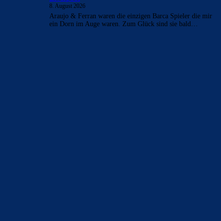
8. August 2026
Araujo & Ferran waren die einzigen Barca Spieler die mir
ein Dorn im Auge waren. Zum Glück sind sie bald…
BILDERGALERIEN
Barça zurück im Camp Nou: Der große Comeback-Tag in Bildern
22. November 2025
Heim und auswärts: Das sollen die Trikots von Barça für die Saison
2025/26 sein
6. Januar 2025
WEITERE KATEGORIEN
News
4695
xTop News
4121
La Liga
3264
Champions League
1112
Interview & PK
888
Sonstiges
675