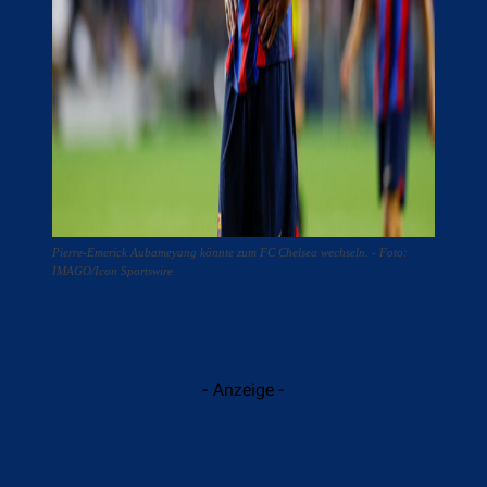
Pierre-Emerick Aubameyang könnte zum FC Chelsea wechseln. - Foto:
IMAGO/Icon Sportswire
- Anzeige -