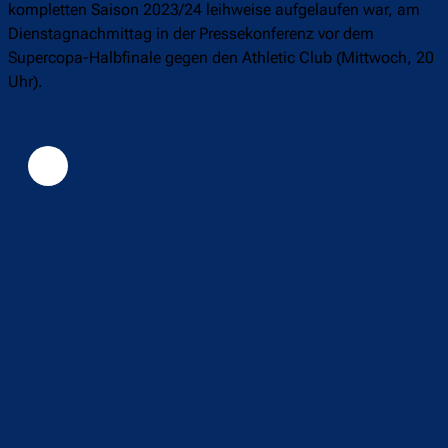
kompletten Saison 2023/24 leihweise aufgelaufen war, am
Dienstagnachmittag in der Pressekonferenz vor dem
Supercopa-Halbfinale gegen den Athletic Club (Mittwoch, 20
Uhr).
Überspringen
Überspringen