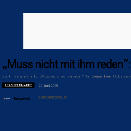
„Muss nicht mit ihm reden“
Start
Transfermarkt
„Muss nicht mit ihm reden“: Ter Stegen beim FC Barcel
TRANSFERMARKT
22. Juni 2025
Kommentare
31
Barçawelt