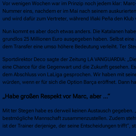
Vor wenigen Wochen war im Prinzip noch jedem klar: Marc-
Nummer eins, nachdem er im Mai nach seinem auskurierten 
und wird dafür zum Vertreter, während Iñaki Peña den Klub v
Nun kommt es aber doch etwas anders. Die Katalanen haben 
grundlos 25 Millionen Euro ausgegeben haben. Selbst eine 
dem Transfer eine umso höhere Bedeutung verleiht. Ter St
Sportdirektor Deco sagte der Zeitung LA VANGUARDIA: „Die 
eine Chance für die Gegenwart und die Zukunft gesehen. Es g
dem Abschluss von LaLiga gesprochen. Wir haben mit seine
würden, wenn er für sich die Option Barça eröffnet. Dann hab
„Habe großen Respekt vor Marc, aber …“
Mit ter Stegen habe es derweil keinen Austausch gegeben. „I
bestmögliche Mannschaft zusammenzustellen. Zudem steht i
ist der Trainer derjenige, der seine Entscheidungen trifft“, st