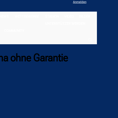
Anmelden
NEWS
WETTBEWERBE
STADION
VIDEO
BILDER
UNTERSTÜTZER WERDEN
COMMUNITY
na ohne Garantie