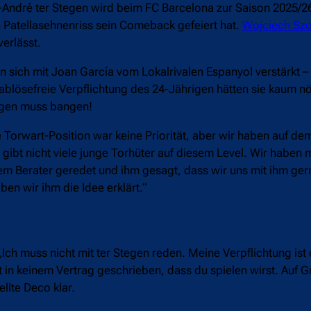
André ter Stegen wird beim FC Barcelona zur Saison 2025/2
Patellasehnenriss sein Comeback gefeiert hat.
Wojciech Szc
erlässt.
sich mit Joan García vom Lokalrivalen Espanyol verstärkt –
ablösefreie Verpflichtung des 24-Jährigen hätten sie kaum n
egen muss bangen!
Torwart-Position war keine Priorität, aber wir haben auf de
ibt nicht viele junge Torhüter auf diesem Level. Wir haben m
m Berater geredet und ihm gesagt, dass wir uns mit ihm ger
en wir ihm die Idee erklärt.“
ch muss nicht mit ter Stegen reden. Meine Verpflichtung ist 
n keinem Vertrag geschrieben, dass du spielen wirst. Auf 
ellte Deco klar.