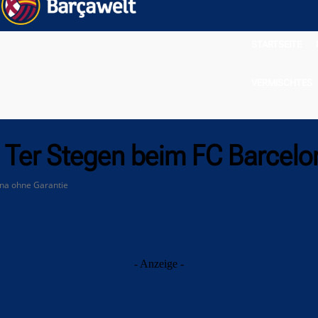
STARTSEITE
VERMISCHTES
: Ter Stegen beim FC Barcelo
ona ohne Garantie
- Anzeige -