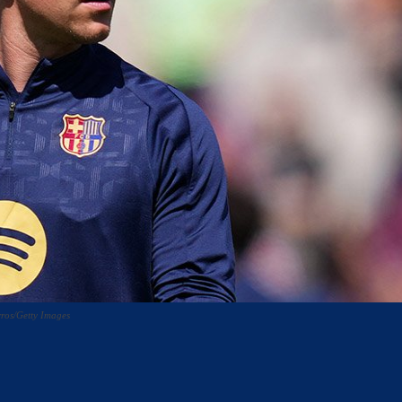
rros/Getty Images
acebook
Twitter
WhatsApp