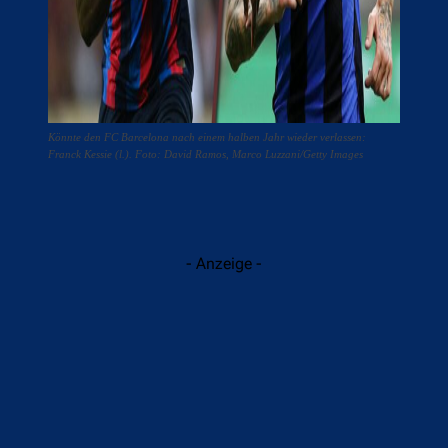
Könnte den FC Barcelona nach einem halben Jahr wieder verlassen:
Franck Kessie (l.). Foto: David Ramos, Marco Luzzani/Getty Images
- Anzeige -