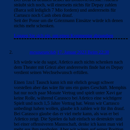
sträubt sich noch, will einerseits nichts für Depay zahlen
(Barca soll lediglich 7 Mio fordern) und andererseits für
Carrasco noch Cash oben drauf.
Seit der Posse um die Griezmann Einsätze würde ich denen
nichts mehr schenken.
Loggen Sie sich ein, um einen Kommentar abzugeben
mesqueunclub
17. Januar 2023 Beim 22:38
Ich würde wie du sagst, Atletico auch nichts schenken nach
dem Theater mit Griezi aber andererseits finde hat es Depay
verdient seinen Wechselwunsch erfüllen.
Einen 1zu1 Tausch kann ich mir ehrlich gesagt schwer
vorstellen aber das wäre für uns ein gutes Geschäft. Memphis
hat nur noch paar Monate Vertrag und spielt unter Xavi gar
keine Rolle, während Carassco bei Atletico eine wichtigere
Spielt und noch 1,5 Jahre Vertrag hat. Wenn wir Carrasco
unbedingt haben wollen, glaube ich zahlen wir für ihn drauf.
Bei Carassco glaube das er viel mehr kann, als was er bei
Atletico zeigt. Die Spielen da halt einfach so destruktiv und
bei einer offensiveren Mannschaft, denke ich kann man viel
mehr aus ihm rausholen. Aber wir wären auf seiner Position