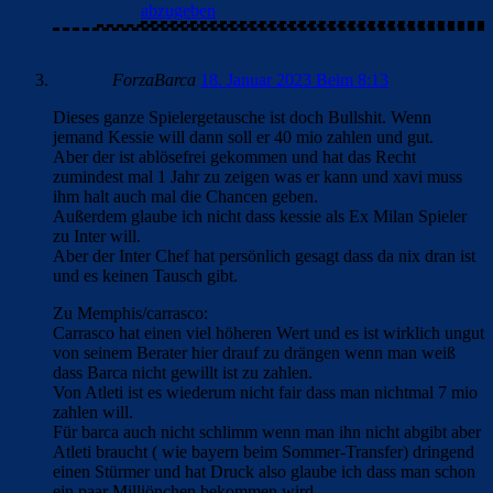
abzugeben
ForzaBarca
18. Januar 2023 Beim 8:13
Dieses ganze Spielergetausche ist doch Bullshit. Wenn
jemand Kessie will dann soll er 40 mio zahlen und gut.
Aber der ist ablösefrei gekommen und hat das Recht
zumindest mal 1 Jahr zu zeigen was er kann und xavi muss
ihm halt auch mal die Chancen geben.
Außerdem glaube ich nicht dass kessie als Ex Milan Spieler
zu Inter will.
Aber der Inter Chef hat persönlich gesagt dass da nix dran ist
und es keinen Tausch gibt.
Zu Memphis/carrasco:
Carrasco hat einen viel höheren Wert und es ist wirklich ungut
von seinem Berater hier drauf zu drängen wenn man weiß
dass Barca nicht gewillt ist zu zahlen.
Von Atleti ist es wiederum nicht fair dass man nichtmal 7 mio
zahlen will.
Für barca auch nicht schlimm wenn man ihn nicht abgibt aber
Atleti braucht ( wie bayern beim Sommer-Transfer) dringend
einen Stürmer und hat Druck also glaube ich dass man schon
ein paar Milliönchen bekommen wird.