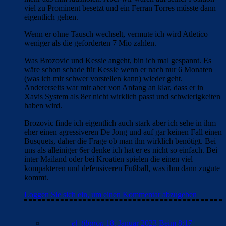
viel zu Prominent besetzt und ein Ferran Torres müsste dann
eigentlich gehen.
Wenn er ohne Tausch wechselt, vermute ich wird Atletico
weniger als die geforderten 7 Mio zahlen.
Was Brozovic und Kessie angeht, bin ich mal gespannt. Es
wäre schon schade für Kessie wenn er nach nur 6 Monaten
(was ich mir schwer vorstellen kann) wieder geht.
Andererseits war mir aber von Anfang an klar, dass er in
Xavis System als 8er nicht wirklich passt und schwierigkeiten
haben wird.
Brozovic finde ich eigentlich auch stark aber ich sehe in ihm
eher einen agressiveren De Jong und auf gar keinen Fall einen
Busquets, daher die Frage ob man ihn wirklich benötigt. Bei
uns als alleiniger 6er denke ich hat er es nicht so einfach. Bei
inter Mailand oder bei Kroatien spielen die einen viel
kompakteren und defensiveren Fußball, was ihm dann zugute
kommt.
Loggen Sie sich ein, um einen Kommentar abzugeben
el_tiburon
18. Januar 2023 Beim 8:17