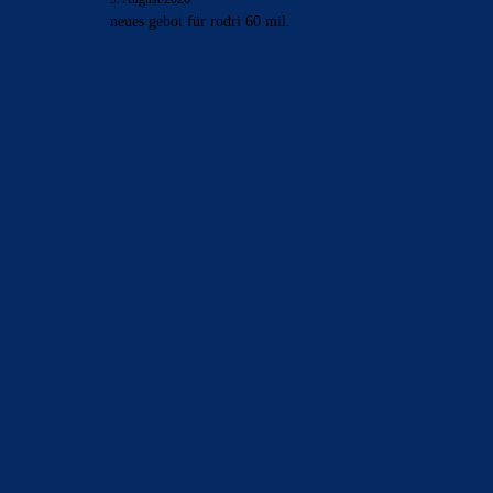
neues gebot für rodri 60 mil.
BILDERGALERIEN
Barça zurück im Camp Nou: Der große Comeback-Tag in Bildern
22. November 2025
Heim und auswärts: Das sollen die Trikots von Barça für die Saison
2025/26 sein
6. Januar 2025
WEITERE KATEGORIEN
News
4697
xTop News
4124
La Liga
3264
Champions League
1112
Interview & PK
888
Sonstiges
675
Kader
626