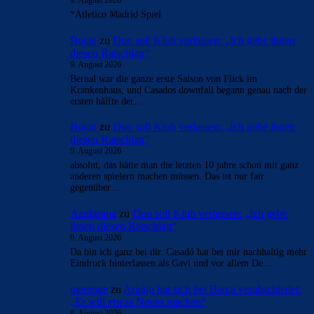
9. August 2026
*Atletico Madrid Spiel
Bojan
zu
Duo soll Klub verlassen: „Ich gebe ihnen
diesen Ratschlag“
9. August 2026
Bernal war die ganze erste Saison von Flick im
Krankenhaus, und Casados downfall begann genau nach der
ersten hälfte der…
Bojan
zu
Duo soll Klub verlassen: „Ich gebe ihnen
diesen Ratschlag“
9. August 2026
absolut, das hätte man die letzten 10 jahre schon mit ganz
anderen spielern machen müssen. Das ist nur fair
gegenüber…
Azulgrana
zu
Duo soll Klub verlassen: „Ich gebe
ihnen diesen Ratschlag“
9. August 2026
Da bin ich ganz bei dir. Casadó hat bei mir nachhaltig mehr
Eindruck hinterlassen als Gavi und vor allem De…
merenge
zu
Araújo hat sich bei Barça verabschiedet:
„Er will etwas Neues machen“
9. August 2026