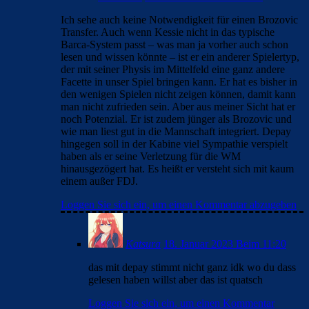
Ich sehe auch keine Notwendigkeit für einen Brozovic
Transfer. Auch wenn Kessie nicht in das typische
Barca-System passt – was man ja vorher auch schon
lesen und wissen könnte – ist er ein anderer Spielertyp,
der mit seiner Physis im Mittelfeld eine ganz andere
Facette in unser Spiel bringen kann. Er hat es bisher in
den wenigen Spielen nicht zeigen können, damit kann
man nicht zufrieden sein. Aber aus meiner Sicht hat er
noch Potenzial. Er ist zudem jünger als Brozovic und
wie man liest gut in die Mannschaft integriert. Depay
hingegen soll in der Kabine viel Sympathie verspielt
haben als er seine Verletzung für die WM
hinausgezögert hat. Es heißt er versteht sich mit kaum
einem außer FDJ.
Loggen Sie sich ein, um einen Kommentar abzugeben
Katsura
18. Januar 2023 Beim 11:20
das mit depay stimmt nicht ganz idk wo du dass
gelesen haben willst aber das ist quatsch
Loggen Sie sich ein, um einen Kommentar