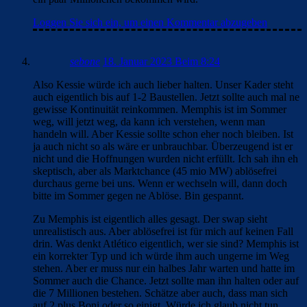
Loggen Sie sich ein, um einen Kommentar abzugeben
sebone
18. Januar 2023 Beim 8:24
Also Kessie würde ich auch lieber halten. Unser Kader steht
auch eigentlich bis auf 1-2 Baustellen. Jetzt sollte auch mal ne
gewisse Kontinuität reinkommen. Memphis ist im Sommer
weg, will jetzt weg, da kann ich verstehen, wenn man
handeln will. Aber Kessie sollte schon eher noch bleiben. Ist
ja auch nicht so als wäre er unbrauchbar. Überzeugend ist er
nicht und die Hoffnungen wurden nicht erfüllt. Ich sah ihn eh
skeptisch, aber als Marktchance (45 mio MW) ablösefrei
durchaus gerne bei uns. Wenn er wechseln will, dann doch
bitte im Sommer gegen ne Ablöse. Bin gespannt.
Zu Memphis ist eigentlich alles gesagt. Der swap sieht
unrealistisch aus. Aber ablösefrei ist für mich auf keinen Fall
drin. Was denkt Atlético eigentlich, wer sie sind? Memphis ist
ein korrekter Typ und ich würde ihm auch ungerne im Weg
stehen. Aber er muss nur ein halbes Jahr warten und hatte im
Sommer auch die Chance. Jetzt sollte man ihn halten oder auf
die 7 Millionen bestehen. Schätze aber auch, dass man sich
auf 2 plus Boni oder so einigt. Würde ich glaub nicht tun.