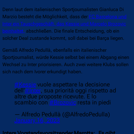
Denn laut dem italienischen Sportjournalisten Gianluca Di
Marzio besteht die Möglichkeit, dass der
FC Barcelona und
Inter ein Tauschgeschäft, das Kessie und Marcelo Brozovic
beinhaltet,
abschließen. Die finale Entscheidung, ob ein
solcher Deal zustande kommt, soll dabei bei Barça liegen.
Gemäß Alfredo Pedullà, ebenfalls ein italienischer
Sportjournalist, würde Kessie selbst bei einem Abgang einen
Wechsel zu Inter priorisieren. Auch zwei weitere Klubs sollen
sich nach dem Ivorer erkundigt haben.
#Kessie
vuole aspettare la decisione
dell’
#Inter
, sua priorità oggi rispetto ad
altre due proposte ricevute. E lo
scambio con
#Brozovic
resta in piedi
— Alfredo Pedullà (@AlfredoPedulla)
January 16, 2023
Inters Vorstandsvorsitzender Marotta: „Es gibt