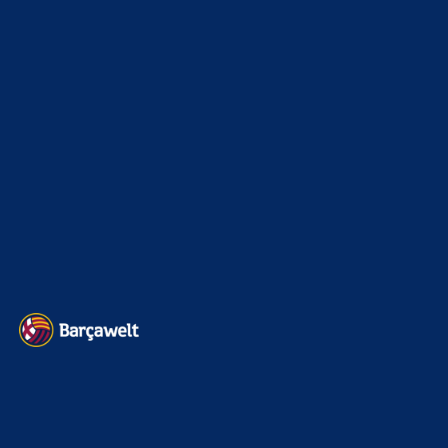
Champions League
1112
Interview & PK
888
Sonstiges
675
Kader
626
Transfermarkt
602
Impressum
Datenschutz
Kontakt