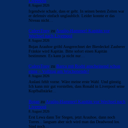
Liverpool
8. August 2026
Irgendwie schade, dass er geht. In seinen besten Zeiten war
er defensiv einfach unglaublich. Leider konnte er das
Niveau nicht…
CulersTony
zu
Araújo-Hammer! Kapitän vor
Wechsel nach Liverpool
8. August 2026
Bojan Arauhoe gröhl Ausgerechnet der Bierdeckel Zauberer
Fränkie wird Kapitän. Bitte sofort einen Kapitän
bestimmen. Es kann ja nicht nur…
CulersTony
zu
Barça mit Rodri anscheinend schon
einig – Vollzug am Wochenende?
8. August 2026
Asslani fehlt vorne. Wäre meine erste Wahl. Und günstig.
Ich kann mir gut vorstellen, dass Ronald in Liverpool seine
Kopfballstärke…
Bojan
zu
Araújo-Hammer! Kapitän vor Wechsel nach
Liverpool
8. August 2026
Erst Lewa dann Ter Stegen, jetzt Arauhoe, dann noch
Torres... langsam aber sich wird man das Deadwood los.
Sind noch…