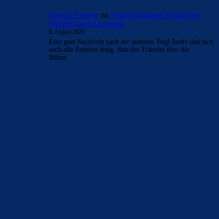
Clouds: Experte
zu
Araújo-Hammer! Kapitän vor
Wechsel nach Liverpool
8. August 2026
Eine gute Nachricht nach der anderen. Bzgl Rodri sind sich
auch alle Parteien einig, dass der Transfer über die
Bühne…
BILDERGALERIEN
Barça zurück im Camp Nou: Der große Comeback-Tag in Bildern
22. November 2025
Heim und auswärts: Das sollen die Trikots von Barça für die Saison
2025/26 sein
6. Januar 2025
WEITERE KATEGORIEN
News
4694
xTop News
4119
La Liga
3264