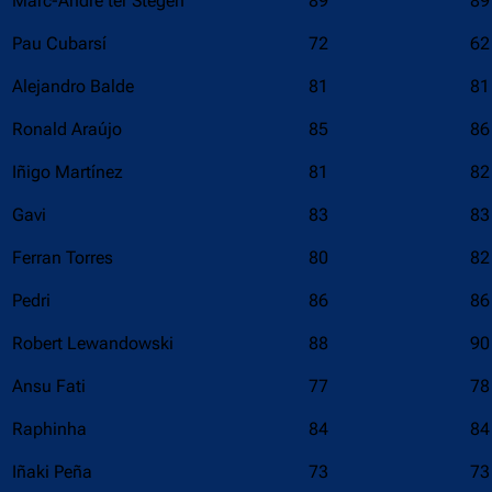
Marc-André ter Stegen
89
89
Pau Cubarsí
72
62
Alejandro Balde
81
81
Ronald Araújo
85
86
Iñigo Martínez
81
82
Gavi
83
83
Ferran Torres
80
82
Pedri
86
86
Robert Lewandowski
88
90
Ansu Fati
77
78
Raphinha
84
84
Iñaki Peña
73
73