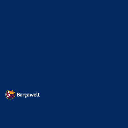
Auch wenn Flick erfolgreich bei uns ist. Sein Fußball ist
nicht der attraktivste. Es tut schon fast weh zuzuschauen.
Fehlpässe…
BILDERGALERIEN
Barça zurück im Camp Nou: Der große Comeback-Tag in Bildern
22. November 2025
Heim und auswärts: Das sollen die Trikots von Barça für die Saison
2025/26 sein
6. Januar 2025
WEITERE KATEGORIEN
News
4695
xTop News
4121
La Liga
3264
Champions League
1112
Interview & PK
888
Sonstiges
675