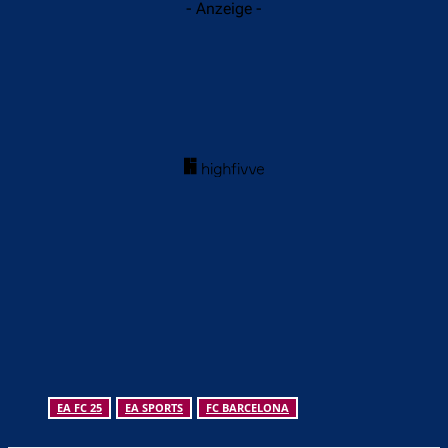
- Anzeige -
EA FC 25
EA SPORTS
FC BARCELONA