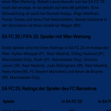
einer 90er-Wertung. Robert Lewandowski war bei EA FC 24
noch der einzige, er ist jedoch auf eine 88 gefallen. Eine
Schwächung ist auch bei Ronald Araújo, Iñigo Martínez,
Ferran Torres und Ansu Fati festzustellen. Bester Katalane in
der Simulation ist Marc-André ter Stegen (89).
EA FC 25 / FIFA 25: Spieler mit 90er-Wertung
Diese Spieler sind mit ihren Ratings in EA FC 25 im Kreise der
90er: Kylian Mbappé (91, Real Madrid), Erling Haaland (91,
Manchester City), Rodri (91, Manchester City), Vinícius
Júnior (90, Real Madrid), Jude Bellingham (90, Real Madrid),
Harry Kane (90, FC Bayern München) und Kevin de Bruyne
(90, Manchester City).
EA FC 25: Ratings der Spieler des FC Barcelona
Spieler
in EA FC 25
in EA 