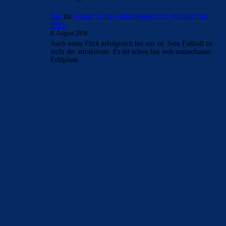
8. August 2026
und seine offside trap würde selbst eine Mannschaft aus 11
60 jährigen österreichischen FC_Barsis1 mit ihren
Bierbäuchen austricksen!
Tini
zu
Ferran Torres entscheidet sich offenbar für
PSG
8. August 2026
Balde kann man mMn bedenkenlos abgeben. Das spült Geld
in die Kasse und sportlich hebt er Barca ohnehin kaum
noch…
Mo
zu
Ferran Torres entscheidet sich offenbar für
PSG
8. August 2026
Fande Adeyemi heute neben Rapha am besten.
Bojan
zu
Ferran Torres entscheidet sich offenbar für
PSG
8. August 2026
BTW Siegtor von Udinese: HIGH LINE FOR LIFE!!!
Mo
zu
Ferran Torres entscheidet sich offenbar für
PSG
8. August 2026