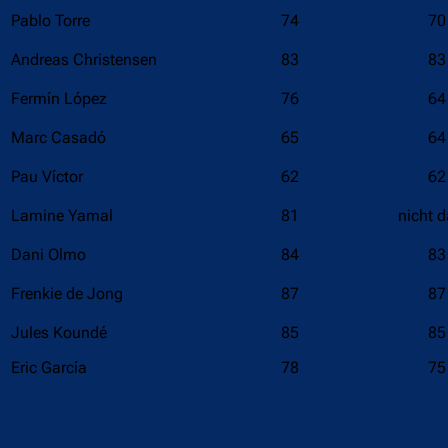
Pablo Torre
74
70
Andreas Christensen
83
83
Fermín López
76
64
Marc Casadó
65
64
Pau Víctor
62
62
Lamine Yamal
81
nicht d
Dani Olmo
84
83
Frenkie de Jong
87
87
Jules Koundé
85
85
Eric García
78
75