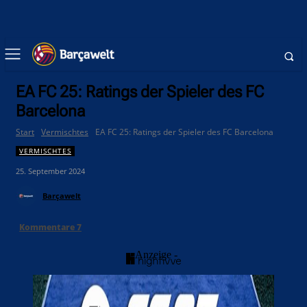
EA FC 25: Ratings der Spieler des FC
Barcelona
Start
Vermischtes
EA FC 25: Ratings der Spieler des FC Barcelona
VERMISCHTES
25. September 2024
Barçawelt
Kommentare
7
- Anzeige -