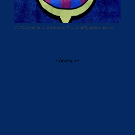
EA FC 25 erscheint Ende September. Foto: David Ramos/Getty Images
- Anzeige -