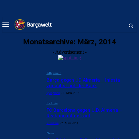
Monatsarchive: März, 2014
- Advertisement -
Allgemein
Barça gegen UD Almería – Iniesta
zunächst auf der Bank
spongebob
-
2. März 2014
La Liga
FC Barcelona gegen U.D. Almería –
Reaktion ist gefragt
siteadmin
-
2. März 2014
News