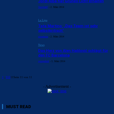
Jordi Alba hat Grünes Licht erhalten
Xavilla67
-
2. März 2014
La Liga
Tata Martino: „Das Team ist sehr
selbstkritisch“
siteadmin
-
2. März 2014
News
Das Herz von Alen Halilović schlägt für
den FC Barcelona
spongebob
-
1. März 2014
1
...
9
10
11
Seite 11 von 11
- Advertisement -
MUST READ