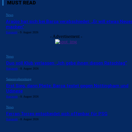
MUST READ
News
Araújo hat sich bei Barça verabschiedet: „Er will etwas Neue
machen“
Barçawelt
-
9. August 2026
- Advertisement -
News
Duo soll Klub verlassen: „Ich gebe ihnen diesen Ratschlag“
Barçawelt
-
8. August 2026
Saisonvobereitung
Erst Sieg, dann Pleite: Barça testet gegen Nottingham und
Udinese
Barçawelt
-
8. August 2026
News
Ferran Torres entscheidet sich offenbar für PSG
Barçawelt
-
8. August 2026