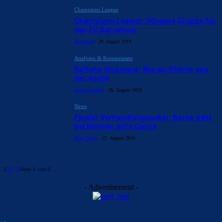
Champions League
Champions League: Schwere Gruppe für
den FC Barcelona
Barçawelt
-
29. August 2019
Analysen & Kommentare
Rafinha Alcántara: Wie ein Phönix aus
der Asche
jacobsgroening
-
28. August 2019
News
Finaler Verhandlungspoker: Barça geht
bei Neymar aufs Ganze
Alex Truica
-
27. August 2019
1
2
3
...
6
Seite 1 von 6
- Advertisement -