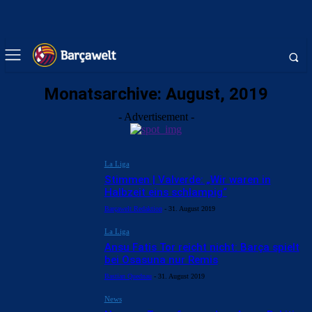
Monatsarchive: August, 2019
- Advertisement -
La Liga
Stimmen | Valverde: „Wir waren in
Halbzeit eins schlampig“
Barçawelt Redaktion
-
31. August 2019
La Liga
Ansu Fatis Tor reicht nicht: Barça spielt
bei Osasuna nur Remis
Bastian Quednau
-
31. August 2019
News