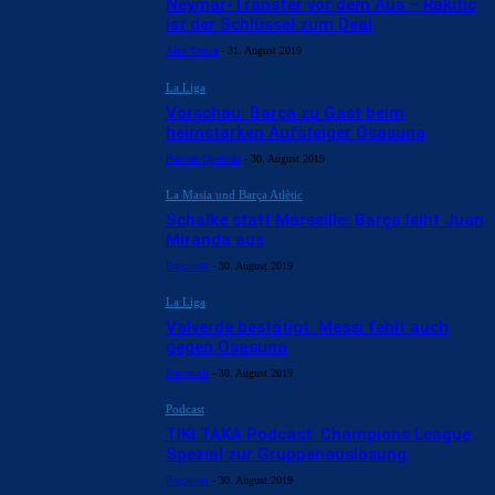
Neymar-Transfer vor dem Aus – Rakitic
ist der Schlüssel zum Deal
Alex Truica
-
31. August 2019
La Liga
Vorschau: Barça zu Gast beim
heimstarken Aufsteiger Osasuna
Bastian Quednau
-
30. August 2019
La Masia und Barça Atlètic
Schalke statt Marseille: Barça leiht Juan
Miranda aus
Barçawelt
-
30. August 2019
La Liga
Valverde bestätigt: Messi fehlt auch
gegen Osasuna
Barçawelt
-
30. August 2019
Podcast
TIKI TAKA Podcast: Champions League
Spezial zur Gruppenauslosung
Barçawelt
-
30. August 2019