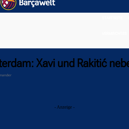
STARTSEITE
VERMISCHTES
terdam: Xavi und Rakitić ne
inander
- Anzeige -