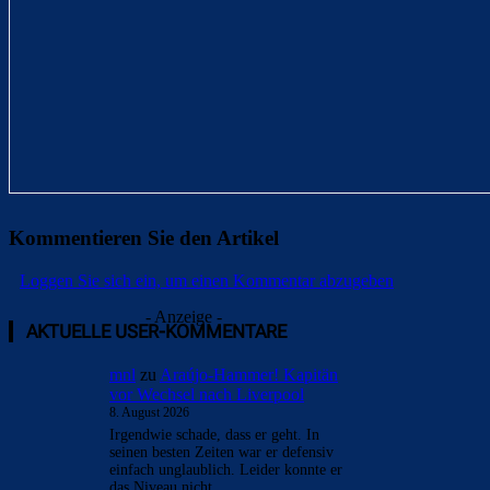
Kommentieren Sie den Artikel
Loggen Sie sich ein, um einen Kommentar abzugeben
- Anzeige -
AKTUELLE USER-KOMMENTARE
mnl
zu
Araújo-Hammer! Kapitän
vor Wechsel nach Liverpool
8. August 2026
Irgendwie schade, dass er geht. In
seinen besten Zeiten war er defensiv
einfach unglaublich. Leider konnte er
das Niveau nicht…