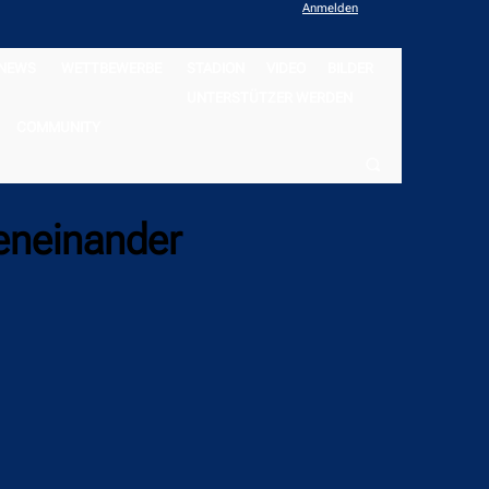
Anmelden
NEWS
WETTBEWERBE
STADION
VIDEO
BILDER
UNTERSTÜTZER WERDEN
COMMUNITY
beneinander