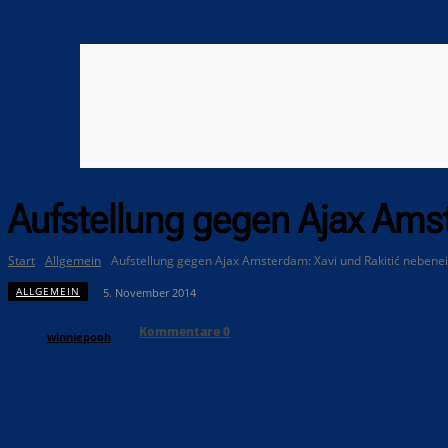
Aufstellung gegen Ajax Ams
Start
Allgemein
Aufstellung gegen Ajax Amsterdam: Xavi und Rakitić nebene
ALLGEMEIN
5. November 2014
Kommentare
0
winniepooh