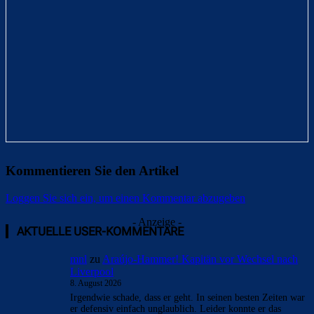
Kommentieren Sie den Artikel
Loggen Sie sich ein, um einen Kommentar abzugeben
- Anzeige -
AKTUELLE USER-KOMMENTARE
mnl
zu
Araújo-Hammer! Kapitän vor Wechsel nach
Liverpool
8. August 2026
Irgendwie schade, dass er geht. In seinen besten Zeiten war
er defensiv einfach unglaublich. Leider konnte er das