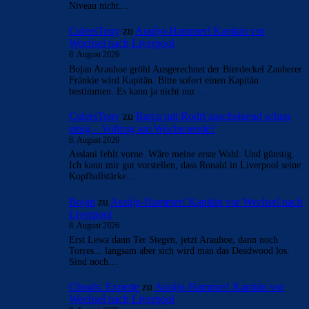
Niveau nicht…
CulersTony
zu
Araújo-Hammer! Kapitän vor
Wechsel nach Liverpool
8. August 2026
Bojan Arauhoe gröhl Ausgerechnet der Bierdeckel Zauberer
Fränkie wird Kapitän. Bitte sofort einen Kapitän
bestimmen. Es kann ja nicht nur…
CulersTony
zu
Barça mit Rodri anscheinend schon
einig – Vollzug am Wochenende?
8. August 2026
Asslani fehlt vorne. Wäre meine erste Wahl. Und günstig.
Ich kann mir gut vorstellen, dass Ronald in Liverpool seine
Kopfballstärke…
Bojan
zu
Araújo-Hammer! Kapitän vor Wechsel nach
Liverpool
8. August 2026
Erst Lewa dann Ter Stegen, jetzt Arauhoe, dann noch
Torres... langsam aber sich wird man das Deadwood los.
Sind noch…
Clouds: Experte
zu
Araújo-Hammer! Kapitän vor
Wechsel nach Liverpool